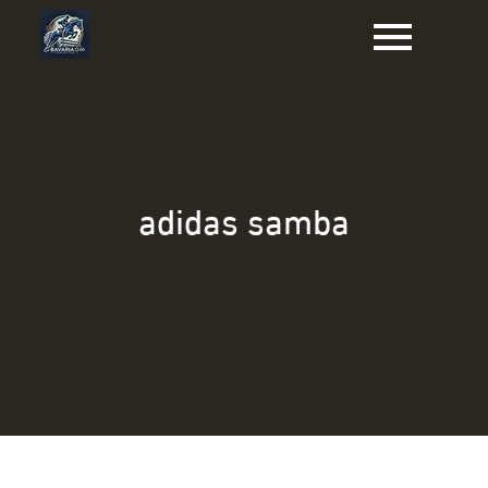
Naar
de
inhoud
gaan
adidas samba