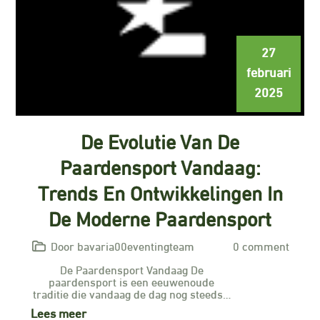
27
februari
2025
De Evolutie Van De
Paardensport Vandaag:
Trends En Ontwikkelingen In
De Moderne Paardensport
Door bavaria00eventingteam
0 comment
De Paardensport Vandaag De
paardensport is een eeuwenoude
traditie die vandaag de dag nog steeds…
Lees meer