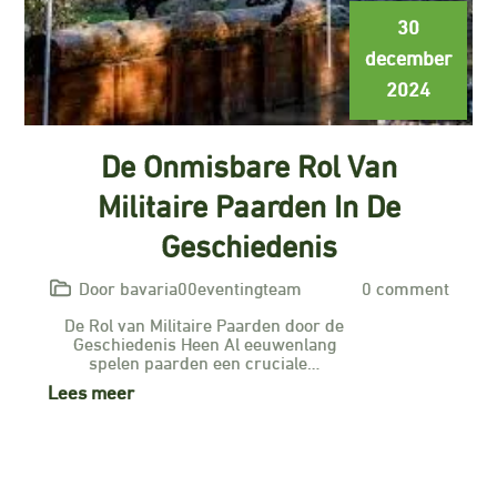
30
december
2024
De Onmisbare Rol Van
Militaire Paarden In De
Geschiedenis
Door bavaria00eventingteam
0 comment
De Rol van Militaire Paarden door de
Geschiedenis Heen Al eeuwenlang
spelen paarden een cruciale…
Lees meer