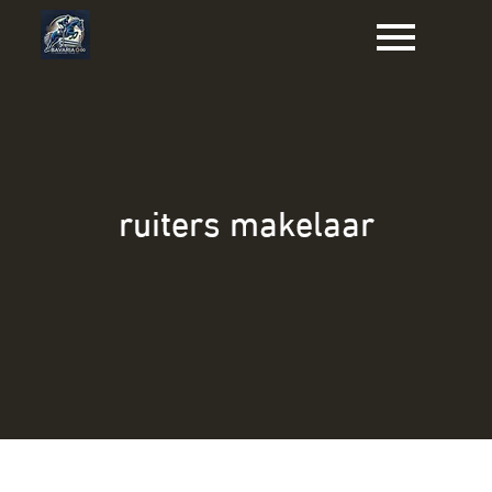
Naar
de
inhoud
gaan
ruiters makelaar