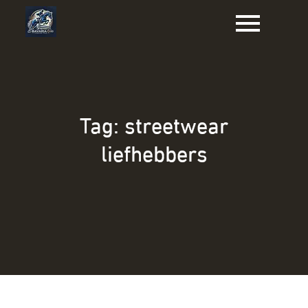
Naar
de
inhoud
gaan
Tag:
streetwear
liefhebbers