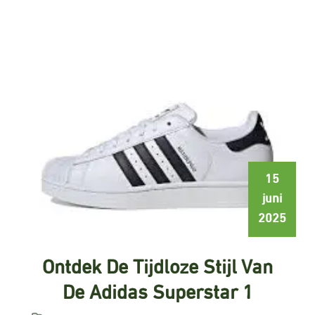
15
juni
2025
Ontdek De Tijdloze Stijl Van
De Adidas Superstar 1