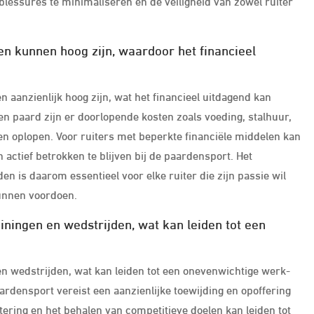
blessures te minimaliseren en de veiligheid van zowel ruiter
en kunnen hoog zijn, waardoor het financieel
aanzienlijk hoog zijn, wat het financieel uitdagend kan
 paard zijn er doorlopende kosten zoals voeding, stalhuur,
en oplopen. Voor ruiters met beperkte financiële middelen kan
 actief betrokken te blijven bij de paardensport. Het
n is daarom essentieel voor elke ruiter die zijn passie wil
kunnen voordoen.
ainingen en wedstrijden, wat kan leiden tot een
 en wedstrijden, wat kan leiden tot een onevenwichtige werk-
rdensport vereist een aanzienlijke toewijding en opoffering
tering en het behalen van competitieve doelen kan leiden tot