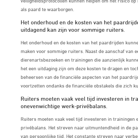
veiligheidsprotocollen kunnen helpen om het risico op 
als paard te waarborgen.
Het onderhoud en de kosten van het paardrijd
uitdagend kan zijn voor sommige ruiters.
Het onderhoud en de kosten van het paardrijden kunnen 
maken voor sommige ruiters. Naast de aanschaf van een
dierenartsbezoeken en trainingen die aanzienlijk kunn
het een uitdaging zijn om deze kosten te dragen en toch
beheersen van de financiële aspecten van het paardrijde
voortzetten ondanks de financiële obstakels die zich 
Ruiters moeten vaak veel tijd investeren in tr
onevenwichtige werk-privébalans.
Ruiters moeten vaak veel tijd investeren in trainingen
privébalans. Het streven naar uitmuntendheid in de paa
van persoonlijke tijd. Het constante streven naar verbe