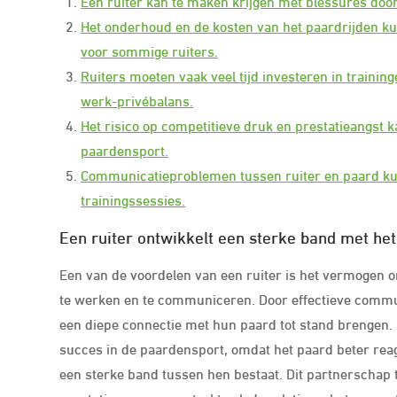
Een ruiter kan te maken krijgen met blessures door 
Het onderhoud en de kosten van het paardrijden kun
voor sommige ruiters.
Ruiters moeten vaak veel tijd investeren in trainin
werk-privébalans.
Het risico op competitieve druk en prestatieangst k
paardensport.
Communicatieproblemen tussen ruiter en paard kunn
trainingssessies.
Een ruiter ontwikkelt een sterke band met h
Een van de voordelen van een ruiter is het vermogen 
te werken en te communiceren. Door effectieve commu
een diepe connectie met hun paard tot stand brengen.
succes in de paardensport, omdat het paard beter reag
een sterke band tussen hen bestaat. Dit partnerschap tu