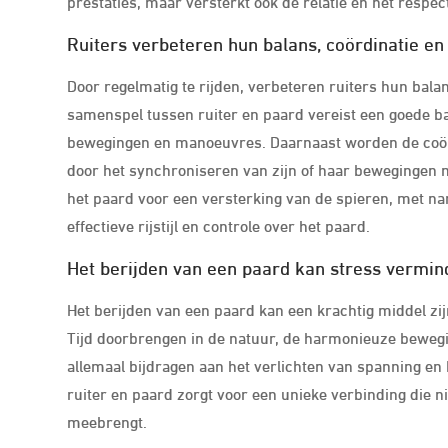
prestaties, maar versterkt ook de relatie en het respec
Ruiters verbeteren hun balans, coördinatie en 
Door regelmatig te rijden, verbeteren ruiters hun balan
samenspel tussen ruiter en paard vereist een goede bal
bewegingen en manoeuvres. Daarnaast worden de coör
door het synchroniseren van zijn of haar bewegingen m
het paard voor een versterking van de spieren, met nam
effectieve rijstijl en controle over het paard.
Het berijden van een paard kan stress vermi
Het berijden van een paard kan een krachtig middel z
Tijd doorbrengen in de natuur, de harmonieuze bewegi
allemaal bijdragen aan het verlichten van spanning en
ruiter en paard zorgt voor een unieke verbinding die n
meebrengt.