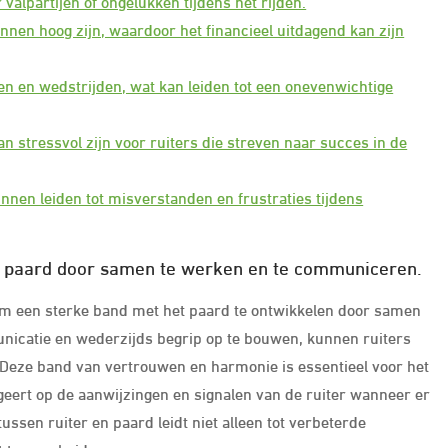
valpartijen of ongelukken tijdens het rijden.
nen hoog zijn, waardoor het financieel uitdagend kan zijn
gen en wedstrijden, wat kan leiden tot een onevenwichtige
an stressvol zijn voor ruiters die streven naar succes in de
en leiden tot misverstanden en frustraties tijdens
et paard door samen te werken en te communiceren.
om een sterke band met het paard te ontwikkelen door samen
nicatie en wederzijds begrip op te bouwen, kunnen ruiters
 Deze band van vertrouwen en harmonie is essentieel voor het
eert op de aanwijzingen en signalen van de ruiter wanneer er
ssen ruiter en paard leidt niet alleen tot verbeterde