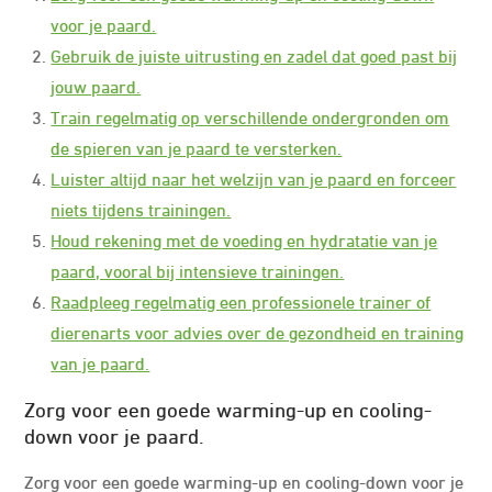
voor je paard.
Gebruik de juiste uitrusting en zadel dat goed past bij
jouw paard.
Train regelmatig op verschillende ondergronden om
de spieren van je paard te versterken.
Luister altijd naar het welzijn van je paard en forceer
niets tijdens trainingen.
Houd rekening met de voeding en hydratatie van je
paard, vooral bij intensieve trainingen.
Raadpleeg regelmatig een professionele trainer of
dierenarts voor advies over de gezondheid en training
van je paard.
Zorg voor een goede warming-up en cooling-
down voor je paard.
Zorg voor een goede warming-up en cooling-down voor je