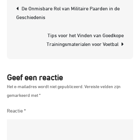
tec
Berichtnavigatie
De Onmisbare Rol van Militaire Paarden in de
in
Geschiedenis
de
Pa
Tips voor het Vinden van Goedkope
Ee
Trainingsmaterialen voor Voetbal
Ni
Di
va
Tra
Geef een reactie
Het e-mailadres wordt niet gepubliceerd.
Vereiste velden zijn
gemarkeerd met
*
Reactie
*