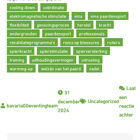
cooling-down
coördinatie
elektromagnetische stimulatie
ems
ems paardensport
flexibiliteit
genezingsproces
herstel
kracht
ondergronden
paardensport
professionals
revalidatieprogramma's
risico op blessures
ruiters
spierkracht
spierstimulatie
spierversterking
training
uithoudingsvermogen
uitrusting
warming-up
welzijn van het paard
zadel
Laat
31
een
Uncategorized
december
reactie
2024
op
achter
Inn
EM