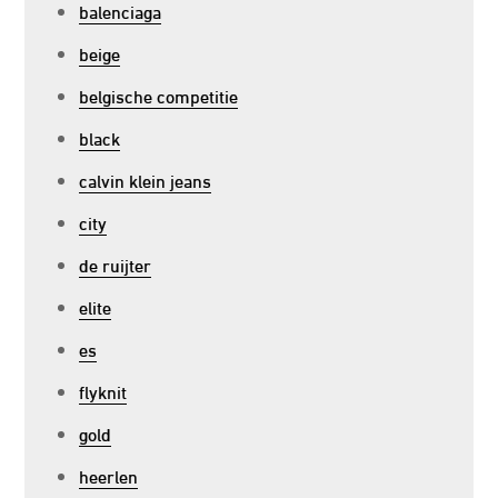
balenciaga
beige
belgische competitie
black
calvin klein jeans
city
de ruijter
elite
es
flyknit
gold
heerlen