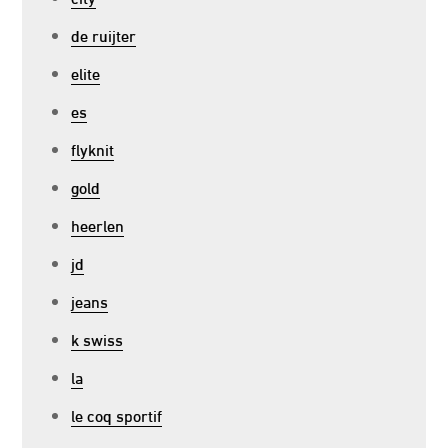
de ruijter
elite
es
flyknit
gold
heerlen
jd
jeans
k swiss
la
le coq sportif