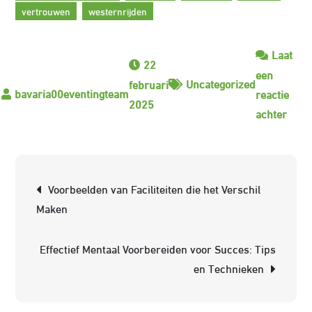
vertrouwen
westernrijden
Laat
22
een
Uncategorized
februari
reactie
2025
op
achter
Verk
de
Dive
Berichtnavigatie
Voorbeelden van Faciliteiten die het Verschil
Were
Maken
van
Soor
Effectief Mentaal Voorbereiden voor Succes: Tips
Paar
en Technieken