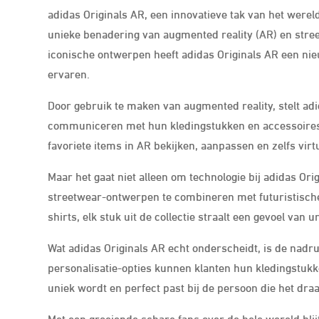
adidas Originals AR, een innovatieve tak van het wer
unieke benadering van augmented reality (AR) en stree
iconische ontwerpen heeft adidas Originals AR een 
ervaren.
Door gebruik te maken van augmented reality, stelt adid
communiceren met hun kledingstukken en accessoires
favoriete items in AR bekijken, aanpassen en zelfs vir
Maar het gaat niet alleen om technologie bij adidas Orig
streetwear-ontwerpen te combineren met futuristische
shirts, elk stuk uit de collectie straalt een gevoel van u
Wat adidas Originals AR echt onderscheidt, is de nadru
personalisatie-opties kunnen klanten hun kledingstukk
uniek wordt en perfect past bij de persoon die het draa
Met een groeiende schare fans over de hele wereld bli