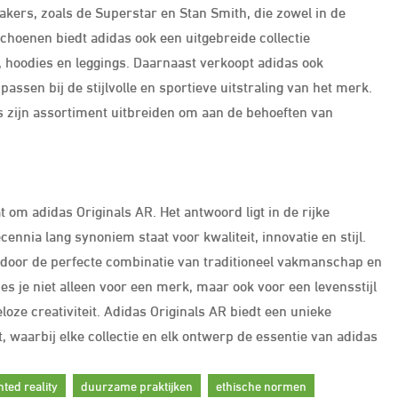
akers, zoals de Superstar en Stan Smith, die zowel in de
 schoenen biedt adidas ook een uitgebreide collectie
, hoodies en leggings. Daarnaast verkoopt adidas ook
assen bij de stijlvolle en sportieve uitstraling van het merk.
idas zijn assortiment uitbreiden om aan de behoeften van
 om adidas Originals AR. Het antwoord ligt in de rijke
ennia lang synoniem staat voor kwaliteit, innovatie en stijl.
 door de perfecte combinatie van traditioneel vakmanschap en
ies je niet alleen voor een merk, maar ook voor een levensstijl
eloze creativiteit. Adidas Originals AR biedt een unieke
, waarbij elke collectie en elk ontwerp de essentie van adidas
ted reality
duurzame praktijken
ethische normen