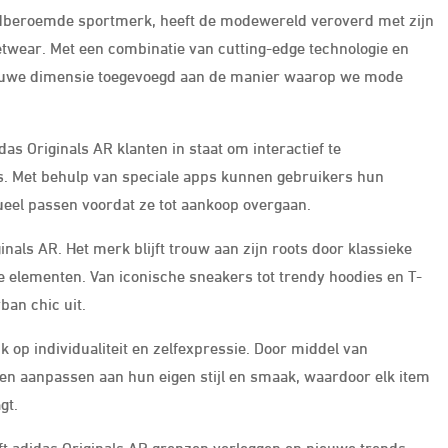
eldberoemde sportmerk, heeft de modewereld veroverd met zijn
twear. Met een combinatie van cutting-edge technologie en
nieuwe dimensie toegevoegd aan de manier waarop we mode
as Originals AR klanten in staat om interactief te
. Met behulp van speciale apps kunnen gebruikers hun
tueel passen voordat ze tot aankoop overgaan.
inals AR. Het merk blijft trouw aan zijn roots door klassieke
 elementen. Van iconische sneakers tot trendy hoodies en T-
rban chic uit.
k op individualiteit en zelfexpressie. Door middel van
en aanpassen aan hun eigen stijl en smaak, waardoor elk item
gt.
jft adidas Originals AR grenzen verleggen en nieuwe trends