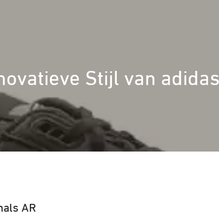
ovatieve Stijl van adida
inals AR