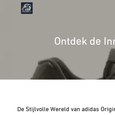
Naar
de
inhoud
gaan
Ontdek de Inn
De Stijlvolle Wereld van adidas Orig