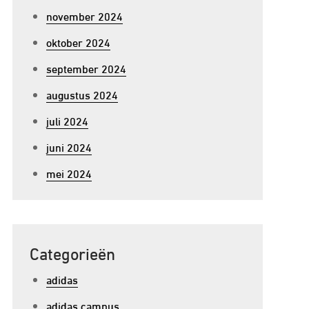
november 2024
oktober 2024
p
september 2024
ntdek
augustus 2024
e
juli 2024
nnovatieve
ijl
juni 2024
an
mei 2024
didas
riginals
R
Categorieën
adidas
adidas campus