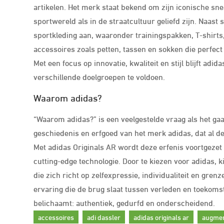
artikelen. Het merk staat bekend om zijn iconische sne
sportwereld als in de straatcultuur geliefd zijn. Naast
sportkleding aan, waaronder trainingspakken, T-shirts
accessoires zoals petten, tassen en sokken die perfect p
Met een focus op innovatie, kwaliteit en stijl blijft ad
verschillende doelgroepen te voldoen.
Waarom adidas?
“Waarom adidas?” is een veelgestelde vraag als het gaat
geschiedenis en erfgoed van het merk adidas, dat al dec
Met adidas Originals AR wordt deze erfenis voortgezet
cutting-edge technologie. Door te kiezen voor adidas, k
die zich richt op zelfexpressie, individualiteit en grenz
ervaring die de brug slaat tussen verleden en toekomst
belichaamt: authentiek, gedurfd en onderscheidend.
accessoires
adi dassler
adidas originals ar
augmen