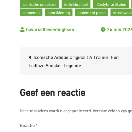
iconische sneakers
individualiteit
lifestyle-artikelen
schoenen
sportkleding
statement piece
streetwea
24 mei 202
Berichtnavigatie
Iconische Adidas Original LA Trainer: Een
Tijdloze Sneaker Legende
Geef een reactie
Het e-mailadres wordt niet gepubliceerd.
Vereiste velden zijn
Reactie
*