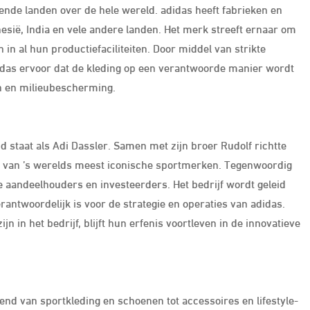
ende landen over de hele wereld. adidas heeft fabrieken en
nesië, India en vele andere landen. Het merk streeft ernaar om
n al hun productiefaciliteiten. Door middel van strikte
idas ervoor dat de kleding op een verantwoorde manier wordt
n en milieubescherming.
d staat als Adi Dassler. Samen met zijn broer Rudolf richtte
 een van ’s werelds meest iconische sportmerken. Tegenwoordig
e aandeelhouders en investeerders. Het bedrijf wordt geleid
ntwoordelijk is voor de strategie en operaties van adidas.
n in het bedrijf, blijft hun erfenis voortleven in de innovatieve
end van sportkleding en schoenen tot accessoires en lifestyle-