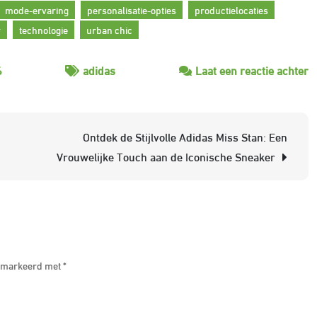
mode-ervaring
personalisatie-opties
productielocaties
r
technologie
urban chic
o
6
adidas
Laat een reactie achter
O
d
I
Ontdek de Stijlvolle Adidas Miss Stan: Een
St
Vrouwelijke Touch aan de Iconische Sneaker
v
a
O
A
 gemarkeerd met
*