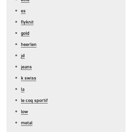
es
flyknit
gold
heerlen
jd
jeans
k swiss
la
le coq sportif
low
metal