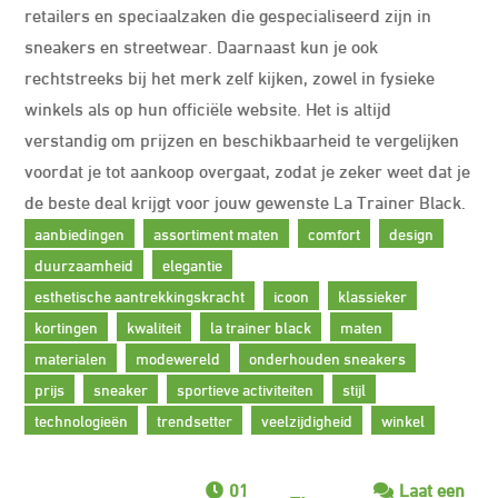
retailers en speciaalzaken die gespecialiseerd zijn in
sneakers en streetwear. Daarnaast kun je ook
rechtstreeks bij het merk zelf kijken, zowel in fysieke
winkels als op hun officiële website. Het is altijd
verstandig om prijzen en beschikbaarheid te vergelijken
voordat je tot aankoop overgaat, zodat je zeker weet dat je
de beste deal krijgt voor jouw gewenste La Trainer Black.
aanbiedingen
assortiment maten
comfort
design
duurzaamheid
elegantie
esthetische aantrekkingskracht
icoon
klassieker
kortingen
kwaliteit
la trainer black
maten
materialen
modewereld
onderhouden sneakers
prijs
sneaker
sportieve activiteiten
stijl
technologieën
trendsetter
veelzijdigheid
winkel
01
Laat een