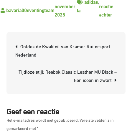
adidas
,
november
reactie
la
op
2025
achter
Ontdek
de
Tijdloze
Berichtnavigatie
Ontdek de Kwaliteit van Kramer Ruitersport
Stijl
Nederland
van
de
Tijdloze stijl: Reebok Classic Leather MU Black –
La
Een icoon in zwart
Trainer
Black
Geef een reactie
Het e-mailadres wordt niet gepubliceerd.
Vereiste velden zijn
gemarkeerd met
*