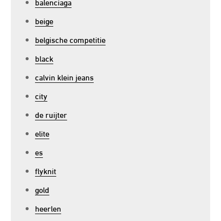
balenciaga
beige
belgische competitie
black
calvin klein jeans
city
de ruijter
elite
es
flyknit
gold
heerlen