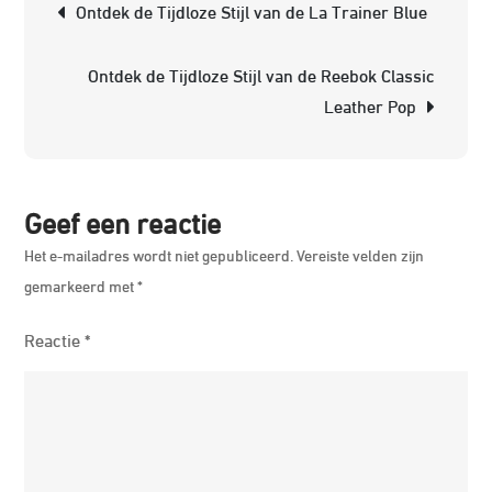
Ontdek de Tijdloze Stijl van de La Trainer Blue
de
AS
Ontdek de Tijdloze Stijl van de Reebok Classic
GE
Leather Pop
DS
Tra
23
Geef een reactie
Het e-mailadres wordt niet gepubliceerd.
Vereiste velden zijn
gemarkeerd met
*
Reactie
*