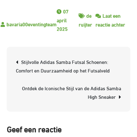
07
de
Laat een
april
op
ruijter
reactie achter
2025
De
Ruijt
Makel
Berichtnavigatie
Uw
Stijlvolle Adidas Samba Futsal Schoenen:
Betr
Comfort en Duurzaamheid op het Futsalveld
Partn
in
Ontdek de Iconische Stijl van de Adidas Samba
Vastg
High Sneaker
Geef een reactie