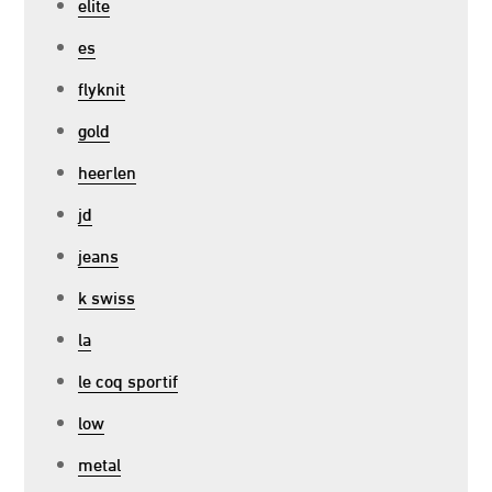
elite
es
flyknit
gold
heerlen
jd
jeans
k swiss
la
le coq sportif
low
metal