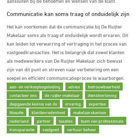
aansluiten bij de behoeften en wensen van de klant.
Communicatie kan soms traag of onduidelijk zijn
Het kan voorkomen dat de communicatie bij De Ruijter
Makelaar soms als traag of onduidelijk wordt ervaren. Dit
kan leiden tot verwarring of vertraging in het proces van
vastgoedtransacties. Het is belangrijk dat zowel klanten
als medewerkers van De Ruijter Makelaar zich bewust
zijn van dit punt en streven naar verbetering om een
soepel en efficiënt communicatieproces te waarborgen.
aan- en verkoopbegeleiding
advies
betrouwbaarheid
contacteer ons
de ruijter makelaar
dienstverlening
diepgaande kennis van de
ervaring
expertise
filosofie
klanttevredenheid
makelaarskantoor
nederland
partner
taxaties
team van professionals
transparantie
vastgoed
verhuur beheer