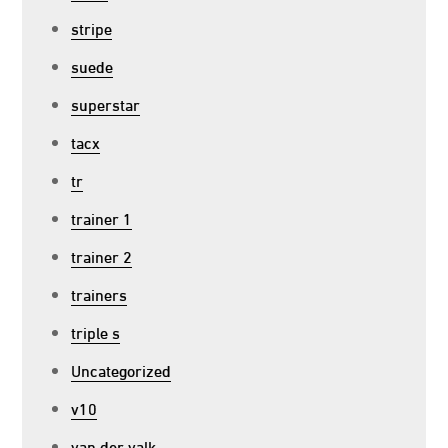
stripe
suede
superstar
tacx
tr
trainer 1
trainer 2
trainers
triple s
Uncategorized
v10
van der valk