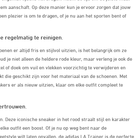
 hem aanschaft. Op deze manier kun je ervoor zorgen dat jouw
 een plezier is om te dragen, of je nu aan het sporten bent of
e regelmatig te reinigen.
en er altijd fris en stijlvol uitzien, is het belangrijk om ze
d je niet alleen de heldere rode kleur, maar verleng je ook de
l of doek om vuil en vlekken voorzichtig te verwijderen en
kt die geschikt zijn voor het materiaal van de schoenen. Met
ers er als nieuw uitzien, klaar om elke outfit compleet te
vertrouwen.
 Deze iconische sneaker in het rood straalt stijl en karakter
elke outfit een boost. Of je nu op weg bent naar de
eetstyle wilt laten opvallen, de adidas LA Trainer is de perfecte