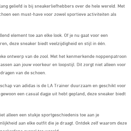
lang geliefd is bij sneakerliefhebbers over de hele wereld. Met
choen een must-have voor zowel sportieve activiteiten als
lend element toe aan elke look. Of je nu gaat voor een
eren, deze sneaker biedt veelzijdigheid en stijl in één.
nieke ontwerp van de zool. Met het kenmerkende noppenpatroon
ssen aan jouw voorkeur en loopstijl. Dit zorgt niet alleen voor
t dragen van de schoen.
schap van adidas is de LA Trainer duurzaam en geschikt voor
f gewoon een casual dagje uit hebt gepland, deze sneaker biedt
.
et alleen een stukje sportgeschiedenis toe aan je
nlijkheid aan elke outfit die je draagt. Ontdek zelf waarom deze
sneakerfans overal ter wereld.