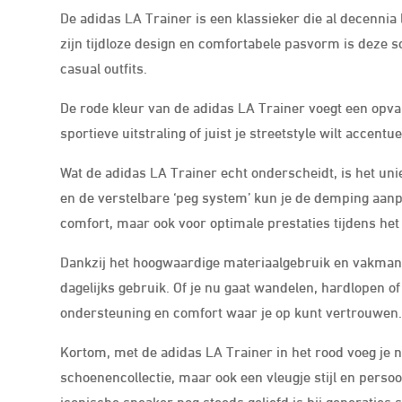
De adidas LA Trainer is een klassieker die al decennia 
zijn tijdloze design en comfortabele pasvorm is deze s
casual outfits.
De rode kleur van de adidas LA Trainer voegt een opval
sportieve uitstraling of juist je streetstyle wilt accentu
Wat de adidas LA Trainer echt onderscheidt, is het u
en de verstelbare ‘peg system’ kun je de demping aanpa
comfort, maar ook voor optimale prestaties tijdens he
Dankzij het hoogwaardige materiaalgebruik en vakman
dagelijks gebruik. Of je nu gaat wandelen, hardlopen o
ondersteuning en comfort waar je op kunt vertrouwen
Kortom, met de adidas LA Trainer in het rood voeg je ni
schoenencollectie, maar ook een vleugje stijl en persoo
iconische sneaker nog steeds geliefd is bij generaties 