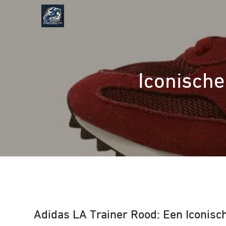
Naar
de
inhoud
gaan
Iconische 
Adidas LA Trainer Rood: Een Iconisch