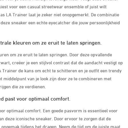
u kiest voor een casual streetwear ensemble of juist wilt
didas LA Trainer laat je zeker niet onopgemerkt. De combinatie
 deze sneaker een echte eyecatcher die jouw persoonlijkheid
ale kleuren om ze eruit te laten springen.
ren om ze eruit te laten springen. Door deze opvallende
wart, creëer je een stijlvol contrast dat de aandacht vestigt op
Trainer de kans om echt te schitteren en je outfit een trendy
het middelpunt van je look zijn door ze te combineren met
rijgen die ze verdienen.
ed past voor optimaal comfort.
oor optimaal comfort. Een goede pasvorm is essentieel voor
an deze iconische sneaker. Door ervoor te zorgen dat de
n ongemak tijdens het dragen. Neem de tijd om de juiste maat