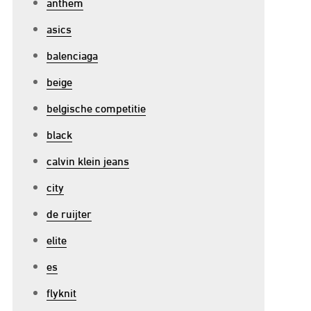
anthem
asics
balenciaga
beige
belgische competitie
black
p
calvin klein jeans
conische
ijl:
city
didas
de ruijter
A
elite
rainer
es
et
flyknit
ood