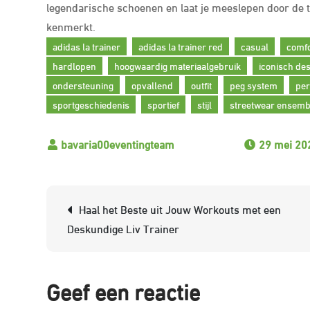
legendarische schoenen en laat je meeslepen door de ti
kenmerkt.
adidas la trainer
adidas la trainer red
casual
comfo
hardlopen
hoogwaardig materiaalgebruik
iconisch de
ondersteuning
opvallend
outfit
peg system
per
sportgeschiedenis
sportief
stijl
streetwear ensemb
29 mei 20
Berichtnavigatie
Haal het Beste uit Jouw Workouts met een
Deskundige Liv Trainer
Geef een reactie