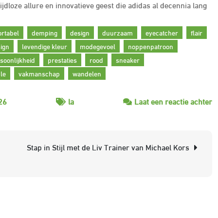
jdloze allure en innovatieve geest die adidas al decennia lang
rtabel
demping
design
duurzaam
eyecatcher
flair
sign
levendige kleur
modegevoel
noppenpatroon
soonlijkheid
prestaties
rood
sneaker
le
vakmanschap
wandelen
o
26
la
Laat een reactie achter
I
st
a
Stap in Stijl met de Liv Trainer van Michael Kors
L
T
in
h
r