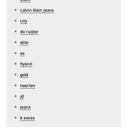
calvin klein jeans
city
de ruijter
elite
es
flyknit
gold
heerlen
jd
jeans
k swiss