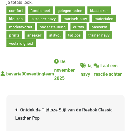
je totale look.
comfort
functioneel
gelegenheden
klassieker
kleuren
la trainer navy
marineblauw
materialen
modefavoriet
ondersteuning
outfits
pasvorm
prints
sneaker
stijlvol
tijdloos
trainer navy
veelzijdigheid
06
la
,
Laat een
november
op
navy
reactie achter
2025
Tijd
Stijl
met
Berichtnavigatie
de
Ontdek de Tijdloze Stijl van de Reebok Classic
La
Leather Pop
Trai
Nav