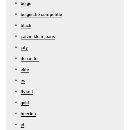
beige
belgische competitie
black
calvin klein jeans
city
de ruijter
elite
es
flyknit
gold
heerlen
jd