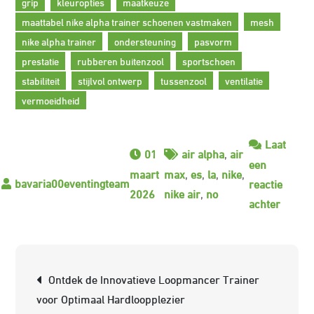
grip
kleuropties
maatkeuze
maattabel nike alpha trainer schoenen vastmaken
mesh
nike alpha trainer
ondersteuning
pasvorm
prestatie
rubberen buitenzool
sportschoen
stabiliteit
stijlvol ontwerp
tussenzool
ventilatie
vermoeidheid
Laat
01
air alpha
,
air
een
maart
max
,
es
,
la
,
nike
,
reactie
2026
nike air
,
no
op
achter
Ontdek
de
Ultiem
Berichtnavigatie
Ontdek de Innovatieve Loopmancer Trainer
Prestat
voor Optimaal Hardloopplezier
en