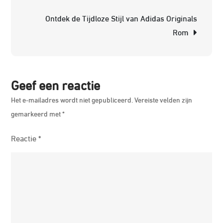
Comfor
Ontdek de Tijdloze Stijl van Adidas Originals
van
Rom
de
Nike
Alpha
Traine
Geef een reactie
Het e-mailadres wordt niet gepubliceerd.
Vereiste velden zijn
gemarkeerd met
*
Reactie
*