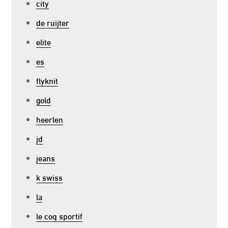
city
de ruijter
elite
es
flyknit
gold
heerlen
jd
jeans
k swiss
la
le coq sportif