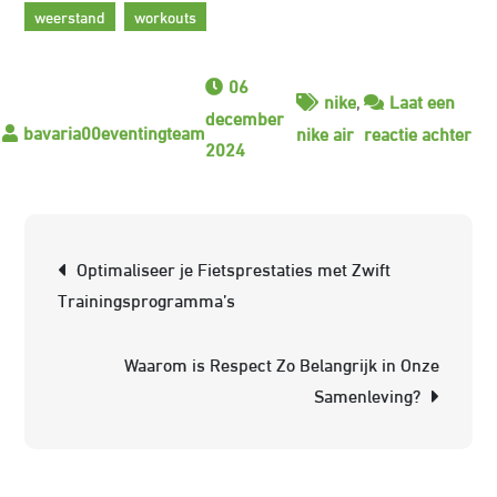
weerstand
workouts
06
nike
,
Laat een
december
op
nike air
reactie achter
2024
On
de
Inn
Berichtnavigatie
We
Optimaliseer je Fietsprestaties met Zwift
va
Trainingsprogramma’s
de
Air
Waarom is Respect Zo Belangrijk in Onze
Tra
Samenleving?
De
To
va