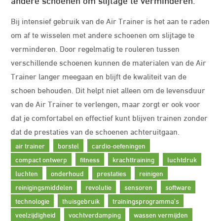
Bij intensief gebruik van de Air Trainer is het aan te raden
om af te wisselen met andere schoenen om slijtage te
verminderen. Door regelmatig te rouleren tussen
verschillende schoenen kunnen de materialen van de Air
Trainer langer meegaan en blijft de kwaliteit van de
schoen behouden. Dit helpt niet alleen om de levensduur
van de Air Trainer te verlengen, maar zorgt er ook voor
dat je comfortabel en effectief kunt blijven trainen zonder
dat de prestaties van de schoenen achteruitgaan.
air trainer
borstel
cardio-oefeningen
compact ontwerp
fitness
krachttraining
luchtdruk
luchten
onderhoud
prestaties
reinigen
reinigingsmiddelen
revolutie
sensoren
software
technologie
thuisgebruik
trainingsprogramma's
veelzijdigheid
vochtverdamping
wassen vermijden