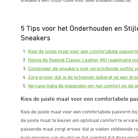
5 Tips voor het Onderhouden en Stij
Sneakers
Kies de juiste maat voor een comfortabele pasvorm
Reinig de Reebok Classic Leather MU regelmatig met
Combineer de sneakers met verschillende outfits vo
Zorg ervoor dat je de schoenen opbergt op een drog
Vervang tijdig de inlegzolen om het comfort en de 
Kies de juiste maat voor een comfortabele pa
Kies de juiste maat voor een comfortabele pasvorm bij
de juiste maat te kiezen om optimaal comfort te ervar
passende maat zorgt ervoor dat je voeten voldoende r
kunt genieten van de stijl en het comfort dat deze sne