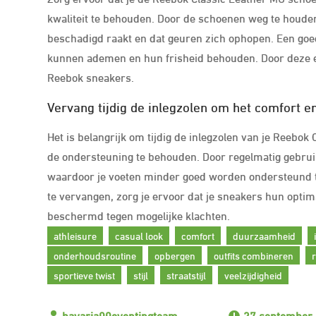
kwaliteit te behouden. Door de schoenen weg te houden 
beschadigd raakt en dat geuren zich ophopen. Een goe
kunnen ademen en hun frisheid behouden. Door deze een
Reebok sneakers.
Vervang tijdig de inlegzolen om het comfort e
Het is belangrijk om tijdig de inlegzolen van je Reebo
de ondersteuning te behouden. Door regelmatig gebru
waardoor je voeten minder goed worden ondersteund ti
te vervangen, zorg je ervoor dat je sneakers hun opt
beschermd tegen mogelijke klachten.
athleisure
casual look
comfort
duurzaamheid
onderhoudsroutine
opbergen
outfits combineren
sportieve twist
stijl
straatstijl
veelzijdigheid
27 september