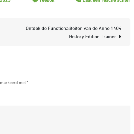
T
St
D
Ontdek de Functionaliteiten van de Anno 1404
I
History Edition Trainer
R
C
L
M
S
 gemarkeerd met
*