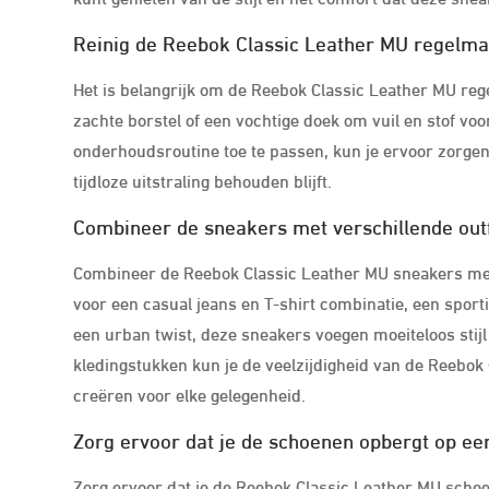
Reinig de Reebok Classic Leather MU regelmat
Het is belangrijk om de Reebok Classic Leather MU rege
zachte borstel of een vochtige doek om vuil en stof voo
onderhoudsroutine toe te passen, kun je ervoor zorgen
tijdloze uitstraling behouden blijft.
Combineer de sneakers met verschillende outfi
Combineer de Reebok Classic Leather MU sneakers met ve
voor een casual jeans en T-shirt combinatie, een sporti
een urban twist, deze sneakers voegen moeiteloos stijl t
kledingstukken kun je de veelzijdigheid van de Reebok 
creëren voor elke gelegenheid.
Zorg ervoor dat je de schoenen opbergt op een
Zorg ervoor dat je de Reebok Classic Leather MU scho