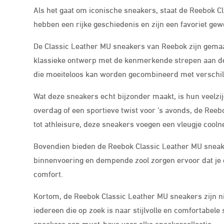
Als het gaat om iconische sneakers, staat de Reebok Cl
hebben een rijke geschiedenis en zijn een favoriet gew
De Classic Leather MU sneakers van Reebok zijn gemaak
klassieke ontwerp met de kenmerkende strepen aan de
die moeiteloos kan worden gecombineerd met verschill
Wat deze sneakers echt bijzonder maakt, is hun veelzij
overdag of een sportieve twist voor ’s avonds, de Reebo
tot athleisure, deze sneakers voegen een vleugje coolne
Bovendien bieden de Reebok Classic Leather MU sneaker
binnenvoering en dempende zool zorgen ervoor dat je d
comfort.
Kortom, de Reebok Classic Leather MU sneakers zijn n
iedereen die op zoek is naar stijlvolle en comfortabel
sneakers een must-have voor elke sneakercollectie.