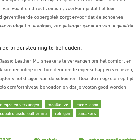
van vocht en direct zonlicht, voorkom je dat het leer
d geventileerde opbergplek zorgt ervoor dat de schoenen
voudige tip te volgen, kun je langer genieten van je geliefde
n de ondersteuning te behouden.
k Classic Leather MU sneakers te vervangen om het comfort en
ik kunnen inlegzolen hun dempende eigenschappen verliezen,
jdens het dragen van de schoenen. Door de inlegzolen op tijd
imale comfortniveau behouden en dat je voeten goed worden
inlegzolen vervangen
maatkeuze
mode-icoon
reebok classic leather mu
reinigen
sneakers
o
 2025
reebok
Laat een reactie achter