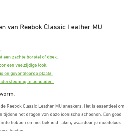
len van Reebok Classic Leather MU
.
 een zachte borstel of doek.
or een veelzijdige look.
e en geventileerde plaats.
ondersteuning te behouden.
svorm.
 de Reebok Classic Leather MU sneakers. Het is essentieel om
en tijdens het dragen van deze iconische schoenen. Een goed
uimte hebben en niet bekneld raken, waardoor je moeiteloos
akers bieden.