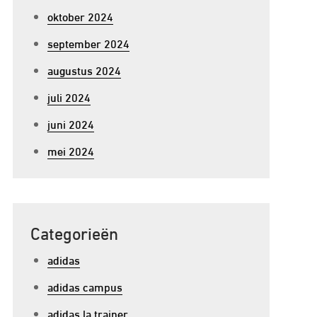
oktober 2024
ijdloze
ijl:
september 2024
e
augustus 2024
conische
juli 2024
eebok
lassic
juni 2024
eather
mei 2024
U
neakers
Categorieën
adidas
adidas campus
adidas la trainer