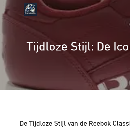
Naar
de
inhoud
gaan
Tijdloze Stijl: De 
De Tijdloze Stijl van de Reebok Clas