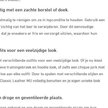
ig met een zachte borstel of doek.
lmatig te reinigen om ze in topconditie te houden. Gebruik een
rzichtig van het leer te verwijderen. Door dit eenvoudige
 dat je sneakers er fris en verzorgd uitzien, waardoor hun
ts voor een veelzijdige look.
rschillende outfits voor een veelzijdige look. Of je nu kiest
eve trainingsbroek en hoodie look, of zelfs een chique jurk met
oe aan elke outfit. Door te spelen met verschillende stijlen en
Classic Leather MU volledig benutten en je eigen unieke look
 droge en geventileerde plaats.
enen opbergt op een droge en geventileerde plaats om hun