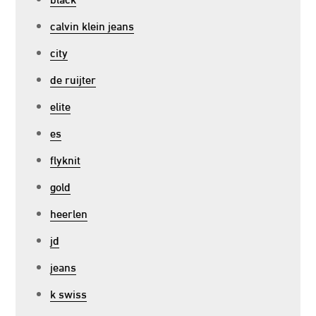
calvin klein jeans
city
de ruijter
elite
es
flyknit
gold
heerlen
jd
jeans
k swiss