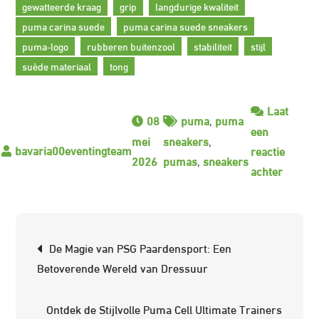
gewatteerde kraag
grip
langdurige kwaliteit
puma carina suede
puma carina suede sneakers
puma-logo
rubberen buitenzool
stabiliteit
stijl
suède materiaal
tong
Laat
08
puma
,
puma
een
mei
sneakers
,
reactie
2026
pumas
,
sneakers
op
achter
Ontdek
de
Stijlvol
Berichtnavigatie
De Magie van PSG Paardensport: Een
Puma
Betoverende Wereld van Dressuur
Carina
Suede
Ontdek de Stijlvolle Puma Cell Ultimate Trainers
Sneake