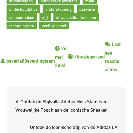
indoorvelden
innovatieve prestatie
maat
onderhoudstips
ondersteuning
pasvorm
schoonmaken
stijl
straatvoetbalterreinen
technologieën
veelzijdigheid
Laat
26
een
Uncategorized
mei
reactie
2026
op
achter
Stijlvol
Prestat
De
Berichtnavigatie
Ontdek de Stijlvolle Adidas Miss Stan: Een
Adidas
Vrouwelijke Touch aan de Iconische Sneaker
Nemez
Tango
Ontdek de Iconische Stijl van de Adidas LA
18.1