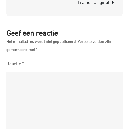
Trainer Original
Traine
in
de
Schijn
Geef een reactie
Het e-mailadres wordt niet gepubliceerd.
Vereiste velden zijn
gemarkeerd met
*
Reactie
*