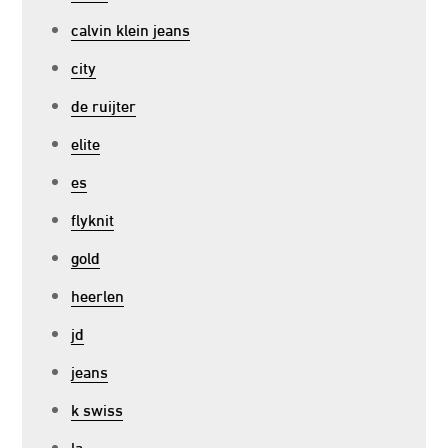
calvin klein jeans
city
de ruijter
elite
es
flyknit
gold
heerlen
jd
jeans
k swiss
la