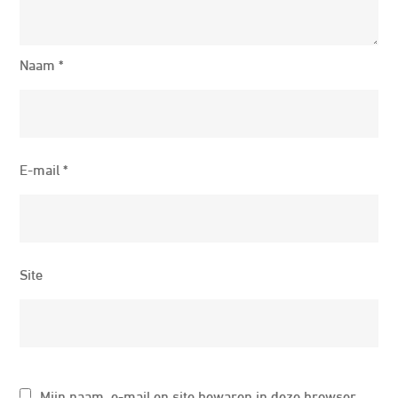
Naam
*
E-mail
*
Site
Mijn naam, e-mail en site bewaren in deze browser