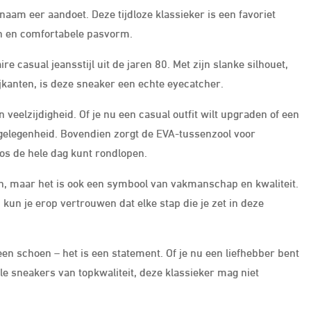
naam eer aandoet. Deze tijdloze klassieker is een favoriet
gn en comfortabele pasvorm.
e casual jeansstijl uit de jaren 80. Met zijn slanke silhouet,
anten, is deze sneaker een echte eyecatcher.
 veelzijdigheid. Of je nu een casual outfit wilt upgraden of een
e gelegenheid. Bovendien zorgt de EVA-tussenzool voor
os de hele dag kunt rondlopen.
on, maar het is ook een symbool van vakmanschap en kwaliteit.
kun je erop vertrouwen dat elke stap die je zet in deze
en schoen – het is een statement. Of je nu een liefhebber bent
le sneakers van topkwaliteit, deze klassieker mag niet