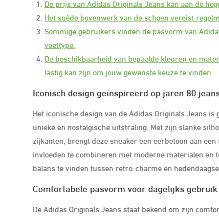
De prijs van Adidas Originals Jeans kan aan de hoge
Het suède bovenwerk van de schoen vereist regelmat
Sommige gebruikers vinden de pasvorm van Adidas O
voettype.
De beschikbaarheid van bepaalde kleuren en maten 
lastig kan zijn om jouw gewenste keuze te vinden.
Iconisch design geïnspireerd op jaren 80 jeanss
Het iconische design van de Adidas Originals Jeans is g
unieke en nostalgische uitstraling. Met zijn slanke s
zijkanten, brengt deze sneaker een eerbetoon aan een ti
invloeden te combineren met moderne materialen en te
balans te vinden tussen retro-charme en hedendaagse f
Comfortabele pasvorm voor dagelijks gebruik
De Adidas Originals Jeans staat bekend om zijn comfort