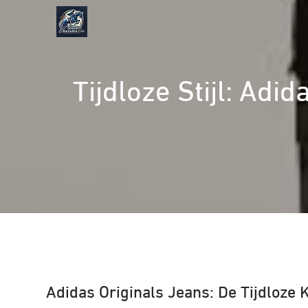
Naar
de
inhoud
gaan
Tijdloze Stijl: Adi
Adidas Originals Jeans: De Tijdloze 