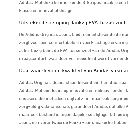
Adidas. Met deze kenmerkende 3-Stripes maak je een fas
klasse en innovatief design.
Uitstekende demping dankzij EVA-tussenzool
De Adidas Originals Jeans biedt een uitstekende dempi
zorgt voor een comfortabele en veerkrachtige ervaring bi
actief bezig bent, de EVA-tussenzool van de Adidas Or
draagcomfort, waardoor vermoeidheid wordt verminderd
Duurzaamheid en kwaliteit van Adidas vakma
Adidas Originals Jeans staan bekend om hun duurzaam
Adidas. Met een focus op innovatie en milieuvriendelij
sneakers die niet alleen stijlvol zijn, maar ook lang
zorgvuldig vakmanschap, garandeert Adidas dat elke Ad
maar ook bestand is tegen dagelijkse slijtage. Dit toe
Jeans een verantwoorde keuze voor sneakerliefhebber