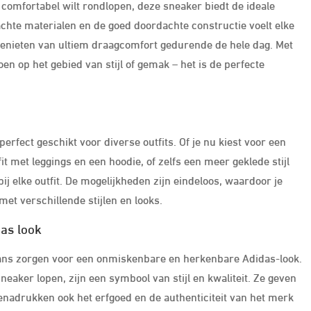
n comfortabel wilt rondlopen, deze sneaker biedt de ideale
chte materialen en de goed doordachte constructie voelt elke
genieten van ultiem draagcomfort gedurende de hele dag. Met
en op het gebied van stijl of gemak – het is de perfecte
erfect geschikt voor diverse outfits. Of je nu kiest voor een
it met leggings en een hoodie, of zelfs een meer geklede stijl
j elke outfit. De mogelijkheden zijn eindeloos, waardoor je
et verschillende stijlen en looks.
as look
ans zorgen voor een onmiskenbare en herkenbare Adidas-look.
neaker lopen, zijn een symbool van stijl en kwaliteit. Ze geven
benadrukken ook het erfgoed en de authenticiteit van het merk