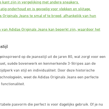
 kant zijn in vergelijking met andere sneakers.
ig onderhoud en is gevoelig voor vlekken en slijtage.
riginals Jeans te smal of te breed, afhankelijk van hun
van Adidas Originals Jeans kan beperkt zijn, waardoor het
tijl
eïnspireerd op de jeansstijl uit de jaren 80, wat zorgt voor een
ilhouet, suède bovenwerk en kenmerkende 3-Stripes aan de
jdperk van stijl en individualiteit. Door deze historische
chnologieën, weet de Adidas Originals Jeans een perfecte
unctionaliteit.
abele pasvorm die perfect is voor dagelijks gebruik. Of je nu