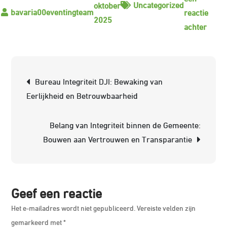
Uncategorized
oktober
reactie
2025
op
achter
Het
Belan
van
Berichtnavigatie
Bureau Integriteit DJI: Bewaking van
Integr
Eerlijkheid en Betrouwbaarheid
in
het
Belang van Integriteit binnen de Gemeente:
Zake
Bouwen aan Vertrouwen en Transparantie
Geef een reactie
Het e-mailadres wordt niet gepubliceerd.
Vereiste velden zijn
gemarkeerd met
*