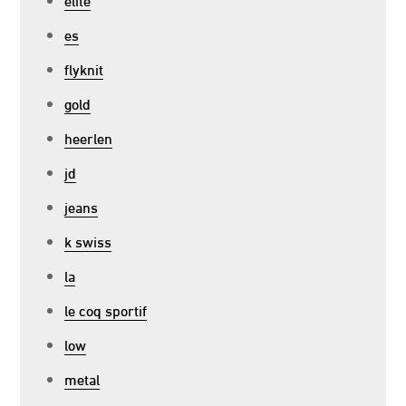
es
flyknit
gold
heerlen
jd
jeans
k swiss
la
le coq sportif
low
metal