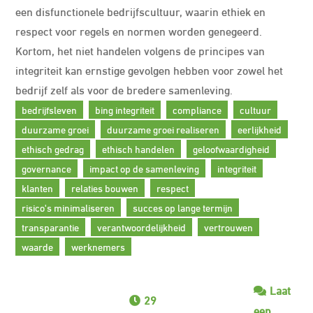
een disfunctionele bedrijfscultuur, waarin ethiek en
respect voor regels en normen worden genegeerd.
Kortom, het niet handelen volgens de principes van
integriteit kan ernstige gevolgen hebben voor zowel het
bedrijf zelf als voor de bredere samenleving.
bedrijfsleven
bing integriteit
compliance
cultuur
duurzame groei
duurzame groei realiseren
eerlijkheid
ethisch gedrag
ethisch handelen
geloofwaardigheid
governance
impact op de samenleving
integriteit
klanten
relaties bouwen
respect
risico's minimaliseren
succes op lange termijn
transparantie
verantwoordelijkheid
vertrouwen
waarde
werknemers
Laat
29
een