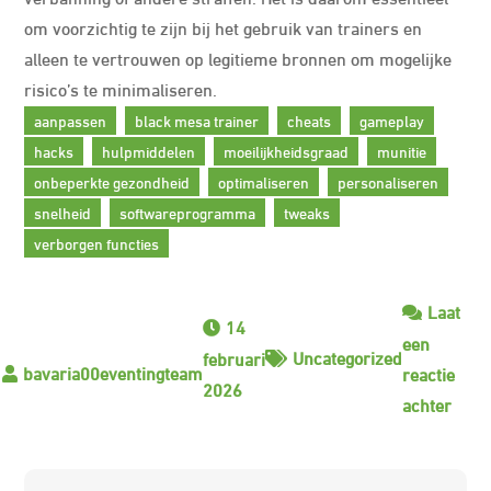
om voorzichtig te zijn bij het gebruik van trainers en
alleen te vertrouwen op legitieme bronnen om mogelijke
risico’s te minimaliseren.
aanpassen
black mesa trainer
cheats
gameplay
hacks
hulpmiddelen
moeilijkheidsgraad
munitie
onbeperkte gezondheid
optimaliseren
personaliseren
snelheid
softwareprogramma
tweaks
verborgen functies
Laat
14
een
Uncategorized
februari
reactie
2026
op
achter
Ontd
de