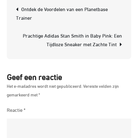
Veelz
Berichtnavigatie
Ontdek de Voordelen van een Planetbase
van
Trainer
de
Blac
Prachtige Adidas Stan Smith in Baby Pink: Een
Mesa
Tijdloze Sneaker met Zachte Tint
Trai
voor
een
Verb
Geef een reactie
Game
Het e-mailadres wordt niet gepubliceerd.
Vereiste velden zijn
gemarkeerd met
*
Reactie
*