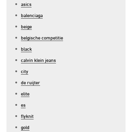
asics
balenciaga
beige
belgische competitie
black
calvin klein jeans
city
de ruijter
elite
es
flyknit
gold