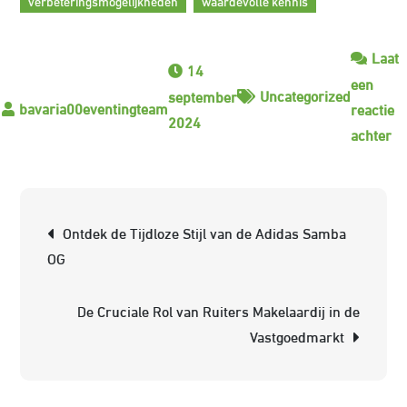
verbeteringsmogelijkheden
waardevolle kennis
Laat
14
een
Uncategorized
september
reactie
2024
op
achter
He
Be
va
Berichtnavigatie
Ontdek de Tijdloze Stijl van de Adidas Samba
Co
OG
in
Mo
De Cruciale Rol van Ruiters Makelaardij in de
Be
Vastgoedmarkt