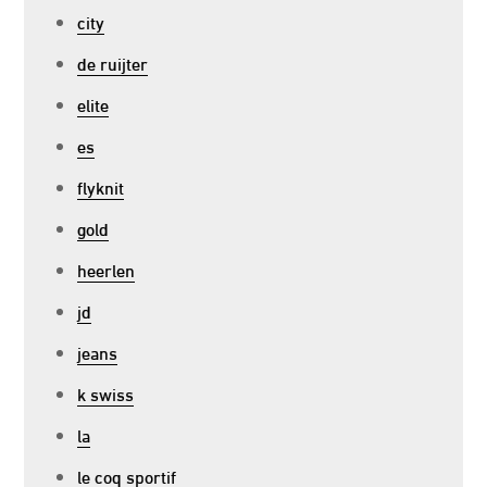
city
de ruijter
elite
es
flyknit
gold
heerlen
jd
jeans
k swiss
la
le coq sportif