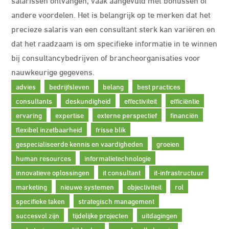
andere voordelen. Het is belangrijk op te merken dat het
precieze salaris van een consultant sterk kan variëren en
dat het raadzaam is om specifieke informatie in te winnen
bij consultancybedrijven of brancheorganisaties voor
nauwkeurige gegevens.
advies
bedrijfsleven
belang
best practices
consultants
deskundigheid
effectiviteit
efficiëntie
ervaring
expertise
externe perspectief
financiën
flexibel inzetbaarheid
frisse blik
gespecialiseerde kennis en vaardigheden
groeien
human resources
informatietechnologie
innovatieve oplossingen
it consultant
it-infrastructuur
marketing
nieuwe systemen
objectiviteit
rol
specifieke taken
strategisch management
succesvol zijn
tijdelijke projecten
uitdagingen