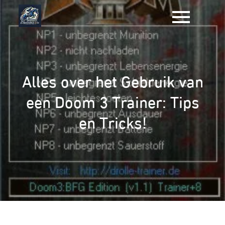
Naar
de
inhoud
gaan
Alles over het Gebruik van
een Doom 3 Trainer: Tips
en Tricks!