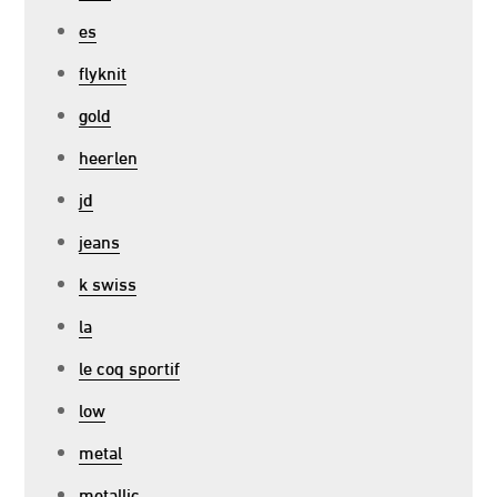
es
flyknit
gold
heerlen
jd
jeans
k swiss
la
le coq sportif
low
metal
metallic