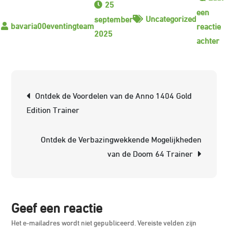
25
een
Uncategorized
september
reactie
2025
op
achter
Al
ov
he
Berichtnavigatie
Ontdek de Voordelen van de Anno 1404 Gold
Ge
Edition Trainer
va
ee
Ontdek de Verbazingwekkende Mogelijkheden
D
van de Doom 64 Trainer
3
Tr
Ti
en
Geef een reactie
Tr
Het e-mailadres wordt niet gepubliceerd.
Vereiste velden zijn