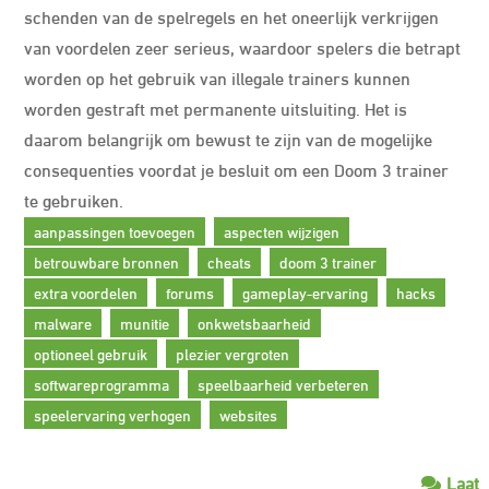
schenden van de spelregels en het oneerlijk verkrijgen
van voordelen zeer serieus, waardoor spelers die betrapt
worden op het gebruik van illegale trainers kunnen
worden gestraft met permanente uitsluiting. Het is
daarom belangrijk om bewust te zijn van de mogelijke
consequenties voordat je besluit om een Doom 3 trainer
te gebruiken.
aanpassingen toevoegen
aspecten wijzigen
betrouwbare bronnen
cheats
doom 3 trainer
extra voordelen
forums
gameplay-ervaring
hacks
malware
munitie
onkwetsbaarheid
optioneel gebruik
plezier vergroten
softwareprogramma
speelbaarheid verbeteren
speelervaring verhogen
websites
Laat