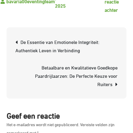
reactie
2025
op
achter
Dressu
met
Veel
Berichtnavigatie
De Essentie van Emotionele Integriteit:
Kniewr
Authentiek Leven in Verbinding
Comfor
en
Betaalbare en Kwalitatieve Goedkope
Stabilit
Paardrijlaarzen: De Perfecte Keuze voor
in
Ruiters
de
Dressu
Geef een reactie
Het e-mailadres wordt niet gepubliceerd.
Vereiste velden zijn
gemarkeerd met
*