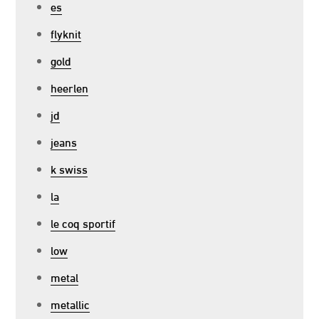
es
flyknit
gold
heerlen
jd
jeans
k swiss
la
le coq sportif
low
metal
metallic