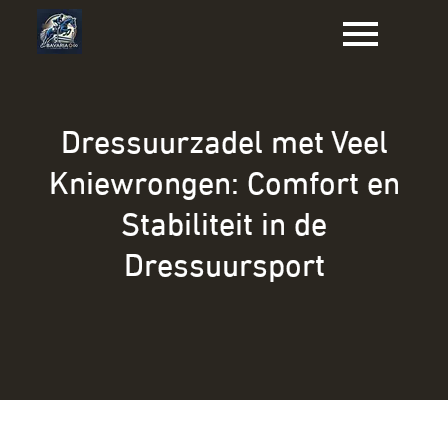
Naar
de
inhoud
gaan
Dressuurzadel met Veel
Kniewrongen: Comfort en
Stabiliteit in de
Dressuursport