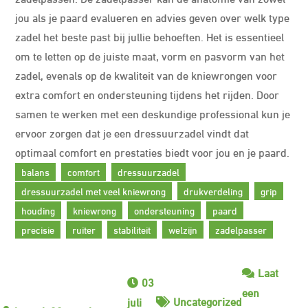
jou als je paard evalueren en advies geven over welk type
zadel het beste past bij jullie behoeften. Het is essentieel
om te letten op de juiste maat, vorm en pasvorm van het
zadel, evenals op de kwaliteit van de kniewrongen voor
extra comfort en ondersteuning tijdens het rijden. Door
samen te werken met een deskundige professional kun je
ervoor zorgen dat je een dressuurzadel vindt dat
optimaal comfort en prestaties biedt voor jou en je paard.
balans
comfort
dressuurzadel
dressuurzadel met veel kniewrong
drukverdeling
grip
houding
kniewrong
ondersteuning
paard
precisie
ruiter
stabiliteit
welzijn
zadelpasser
Laat
03
een
Uncategorized
juli