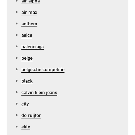
air alpha
air max
anthem
asics
balenciaga
beige
belgische competitie
black
calvin klein jeans
city
de ruijter
elite