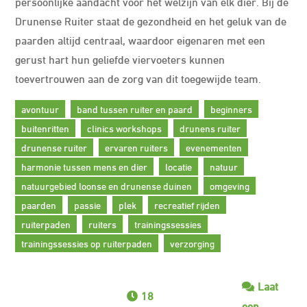
persoonlijke aandacht voor het welzijn van elk dier. Bij de
Drunense Ruiter staat de gezondheid en het geluk van de
paarden altijd centraal, waardoor eigenaren met een
gerust hart hun geliefde viervoeters kunnen
toevertrouwen aan de zorg van dit toegewijde team.
avontuur
band tussen ruiter en paard
beginners
buitenritten
clinics workshops
drunens ruiter
drunense ruiter
ervaren ruiters
evenementen
harmonie tussen mens en dier
locatie
natuur
natuurgebied loonse en drunense duinen
omgeving
paarden
passie
plek
recreatief rijden
ruiterpaden
ruiters
trainingssessies
trainingssessies op ruiterpaden
verzorging
Laat
18
een