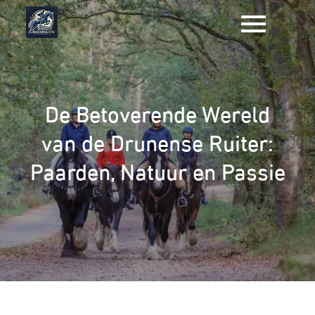
Naar
de
inhoud
gaan
De Betoverende Wereld
van de Drunense Ruiter:
Paarden, Natuur en Passie