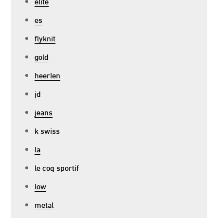
elite
es
flyknit
gold
heerlen
jd
jeans
k swiss
la
le coq sportif
low
metal