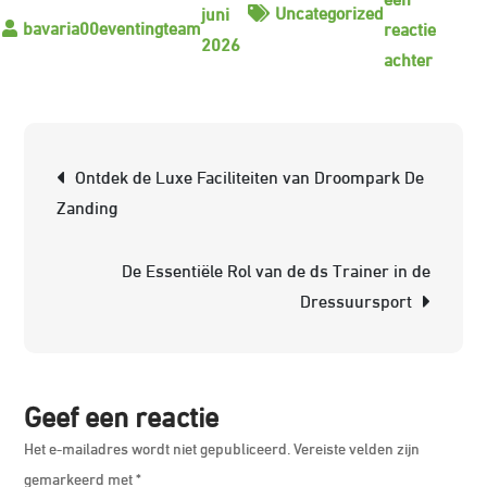
Uncategorized
juni
reactie
2026
op
achter
De
Betove
Wereld
Berichtnavigatie
Ontdek de Luxe Faciliteiten van Droompark De
van
Zanding
de
Drune
De Essentiële Rol van de ds Trainer in de
Ruiter:
Dressuursport
Paarde
Natuur
en
Passie
Geef een reactie
Het e-mailadres wordt niet gepubliceerd.
Vereiste velden zijn
gemarkeerd met
*