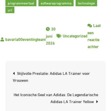
programmeertaal
softwareprogramma
technologie
url
Laat
30
een
Uncategorized
juni
reactie
2026
op
achter
Het
Myster
van
Berichtnavigatie
Stijlvolle Prestatie: Adidas LA Trainer voor
ee6331
Vrouwen
Ontdek
de
Het Iconische Geel van Adidas: De Legendarische
Beteke
Adidas LA Trainer Yellow
achter
deze