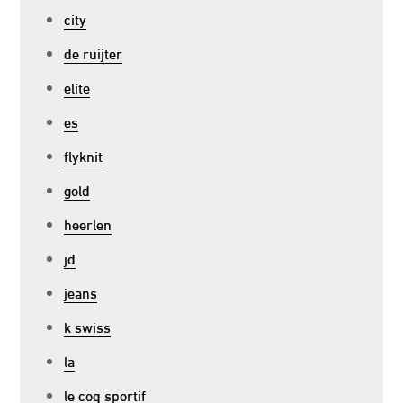
city
de ruijter
elite
es
flyknit
gold
heerlen
jd
jeans
k swiss
la
le coq sportif