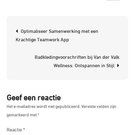
Verbet
je
Vaardi
Berichtnavigatie
Optimaliseer Samenwerking met een
met
Krachtige Teamwork App
de
Euro
Badkledingvoorschriften bij Van der Valk
Truck
Wellness: Ontspannen in Stijl
Traine
Geef een reactie
Het e-mailadres wordt niet gepubliceerd.
Vereiste velden zijn
gemarkeerd met
*
Reactie
*