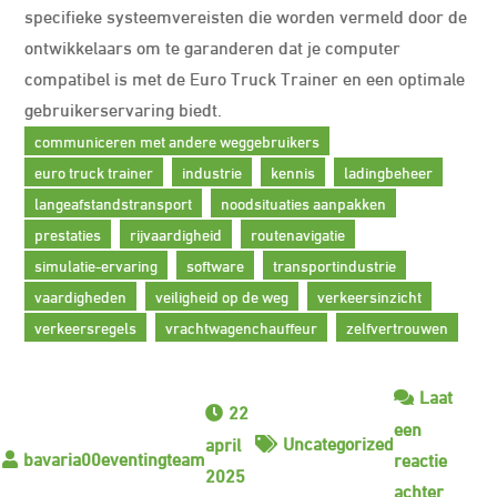
specifieke systeemvereisten die worden vermeld door de
ontwikkelaars om te garanderen dat je computer
compatibel is met de Euro Truck Trainer en een optimale
gebruikerservaring biedt.
communiceren met andere weggebruikers
euro truck trainer
industrie
kennis
ladingbeheer
langeafstandstransport
noodsituaties aanpakken
prestaties
rijvaardigheid
routenavigatie
simulatie-ervaring
software
transportindustrie
vaardigheden
veiligheid op de weg
verkeersinzicht
verkeersregels
vrachtwagenchauffeur
zelfvertrouwen
Laat
22
een
Uncategorized
april
reactie
2025
op
achter