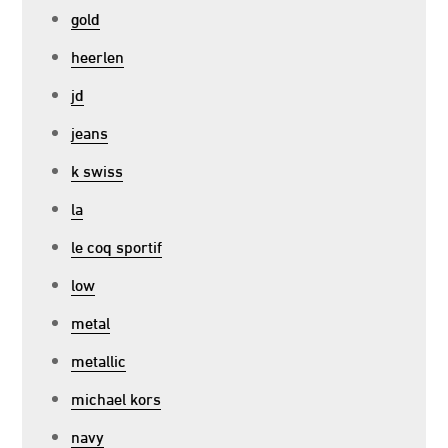
gold
heerlen
jd
jeans
k swiss
la
le coq sportif
low
metal
metallic
michael kors
navy