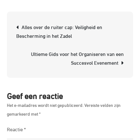
De
Mag
van
Berichtnavigatie
Alles over de ruiter cap: Veiligheid en
Sam
Bescherming in het Zadel
Ont
de
Ultieme Gids voor het Organiseren van een
Wer
Succesvol Evenement
van
Eve
Geef een reactie
Het e-mailadres wordt niet gepubliceerd.
Vereiste velden zijn
gemarkeerd met
*
Reactie
*