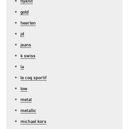
flyknit
gold
heerlen
jd
jeans
k swiss
la
le coq sportif
low
metal
metallic
michael kors