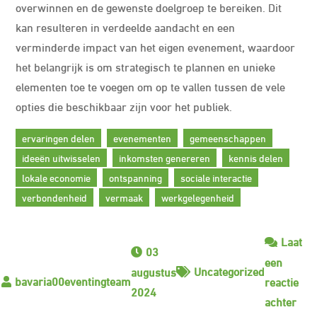
overwinnen en de gewenste doelgroep te bereiken. Dit
kan resulteren in verdeelde aandacht en een
verminderde impact van het eigen evenement, waardoor
het belangrijk is om strategisch te plannen en unieke
elementen toe te voegen om op te vallen tussen de vele
opties die beschikbaar zijn voor het publiek.
ervaringen delen
evenementen
gemeenschappen
ideeën uitwisselen
inkomsten genereren
kennis delen
lokale economie
ontspanning
sociale interactie
verbondenheid
vermaak
werkgelegenheid
Laat
03
een
Uncategorized
augustus
reactie
2024
op
achter