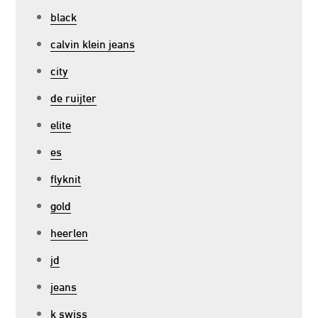
black
calvin klein jeans
city
de ruijter
elite
es
flyknit
gold
heerlen
jd
jeans
k swiss