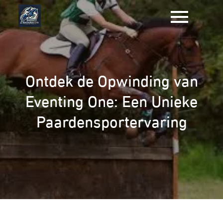
Naar
de
inhoud
gaan
Ontdek de Opwinding van
Eventing One: Een Unieke
Paardensportervaring