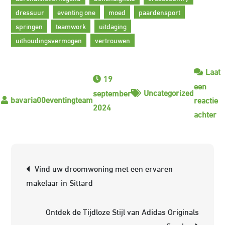
dressuur
eventing one
moed
paardensport
springen
teamwork
uitdaging
uithoudingsvermogen
vertrouwen
Laat
19
een
Uncategorized
september
reactie
2024
op
achter
On
de
Op
Berichtnavigatie
Vind uw droomwoning met een ervaren
va
makelaar in Sittard
Ev
On
Ontdek de Tijdloze Stijl van Adidas Originals
Ee