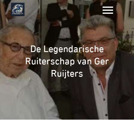
Naar
de
inhoud
gaan
De Legendarische
Ruiterschap van Ger
Ruijters