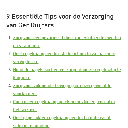
9 Essentiële Tips voor de Verzorging
van Ger Ruijters
Zorg voor een gevarieerd dieet met voldoende eiwitten
en vitaminen.
Geef regelmatig een borstelbeurt om losse haren te
verwijderen.
Houd de nagels kort en verzorgd door ze regelmatig te
knippen.
Zorg voor voldoende beweging om overgewicht te
voorkomen.
Controleer regelmatig op teken en vlooien, vooral in
het seizoen.
Geef je geruikter regelmatig een bad om de vacht
schoon te houden.