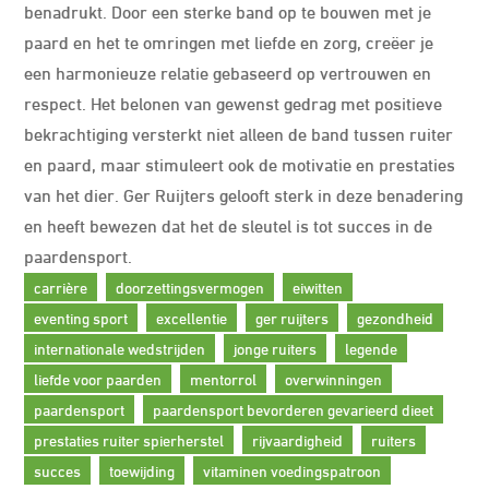
benadrukt. Door een sterke band op te bouwen met je
paard en het te omringen met liefde en zorg, creëer je
een harmonieuze relatie gebaseerd op vertrouwen en
respect. Het belonen van gewenst gedrag met positieve
bekrachtiging versterkt niet alleen de band tussen ruiter
en paard, maar stimuleert ook de motivatie en prestaties
van het dier. Ger Ruijters gelooft sterk in deze benadering
en heeft bewezen dat het de sleutel is tot succes in de
paardensport.
carrière
doorzettingsvermogen
eiwitten
eventing sport
excellentie
ger ruijters
gezondheid
internationale wedstrijden
jonge ruiters
legende
liefde voor paarden
mentorrol
overwinningen
paardensport
paardensport bevorderen gevarieerd dieet
prestaties ruiter spierherstel
rijvaardigheid
ruiters
succes
toewijding
vitaminen voedingspatroon