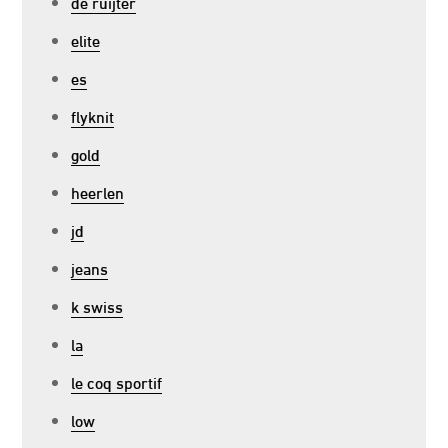
de ruijter
elite
es
flyknit
gold
heerlen
jd
jeans
k swiss
la
le coq sportif
low