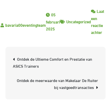
Laat
05
een
Uncategorized
februari
reactie
2025
op
achter
De
Lege
Ruit
Berichtnavigatie
Ontdek de Ultieme Comfort en Prestatie van
van
ASICS Trainers
Ger
Ruijt
Ontdek de meerwaarde van Makelaar De Ruiter
bij vastgoedtransacties