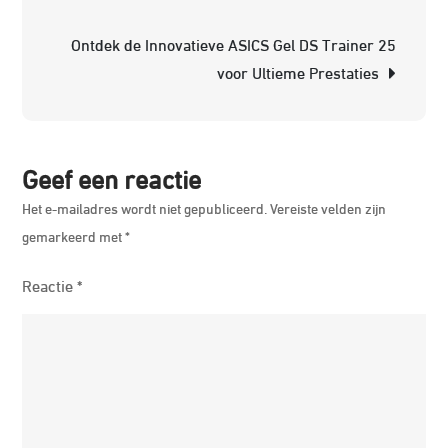
voor
Ontdek de Innovatieve ASICS Gel DS Trainer 25
de
voor Ultieme Prestaties
Stijlvo
Ruiter
Geef een reactie
Het e-mailadres wordt niet gepubliceerd.
Vereiste velden zijn
gemarkeerd met
*
Reactie
*