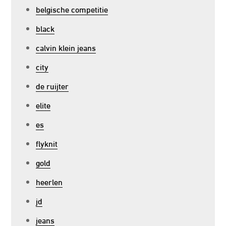
belgische competitie
black
calvin klein jeans
city
de ruijter
elite
es
flyknit
gold
heerlen
jd
jeans