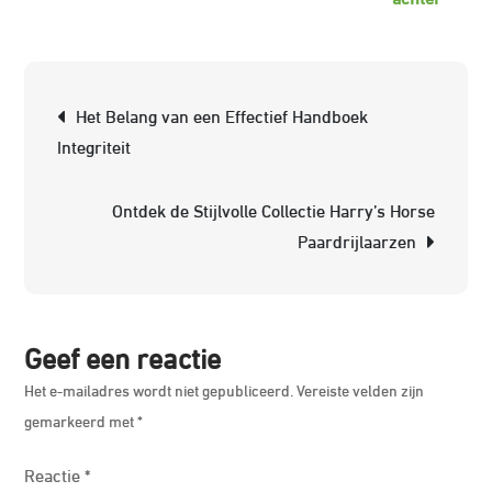
Essent
van
een
Berichtnavigatie
Het Belang van een Effectief Handboek
Handb
Integriteit
Integri
en
Ontdek de Stijlvolle Collectie Harry’s Horse
Compl
Paardrijlaarzen
in
de
Organi
Geef een reactie
Het e-mailadres wordt niet gepubliceerd.
Vereiste velden zijn
gemarkeerd met
*
Reactie
*