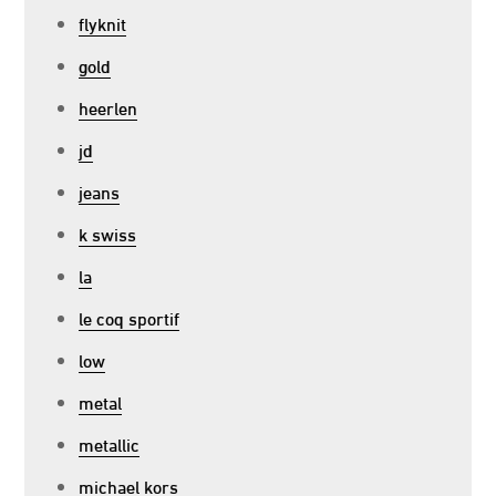
flyknit
gold
heerlen
jd
jeans
k swiss
la
le coq sportif
low
metal
metallic
michael kors