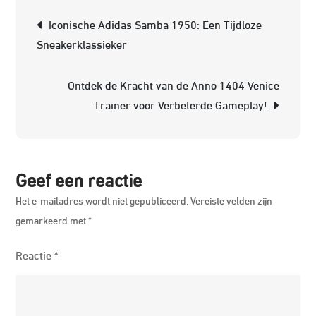
Ga
Berichtnavigatie
Iconische Adidas Samba 1950: Een Tijdloze
Va
Sneakerklassieker
me
de
Ontdek de Kracht van de Anno 1404 Venice
Hel
Trainer voor Verbeterde Gameplay!
Tra
Geef een reactie
Het e-mailadres wordt niet gepubliceerd.
Vereiste velden zijn
gemarkeerd met
*
Reactie
*