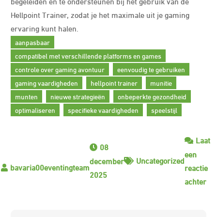
begeleiden en te ondersteunen bij het gebruik van de
Hellpoint Trainer, zodat je het maximale uit je gaming
ervaring kunt halen.
aanpasbaar
compatibel met verschillende platforms en games
controle over gaming avontuur
eenvoudig te gebruiken
gaming vaardigheden
hellpoint trainer
munitie
munten
nieuwe strategieën
onbeperkte gezondheid
optimaliseren
specifieke vaardigheden
speelstijl
Laat
08
een
Uncategorized
december
reactie
2025
op
achter
Ver
je