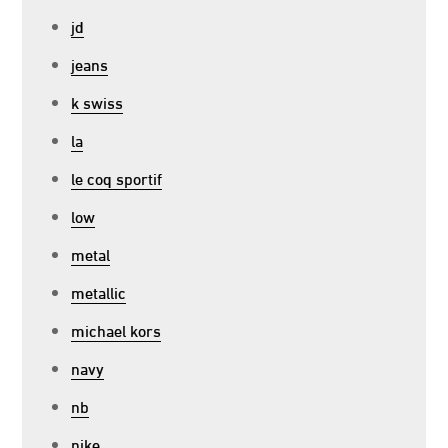
jd
jeans
k swiss
la
le coq sportif
low
metal
metallic
michael kors
navy
nb
nike