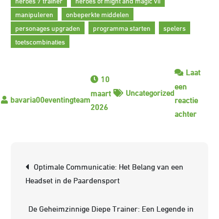
heroes 7 trainer
heroes of might and magic vii
manipuleren
onbeperkte middelen
personages upgraden
programma starten
spelers
toetscombinaties
Laat
10
een
Uncategorized
maart
reactie
2026
op
achter
Ontde
de
Krach
Berichtnavigatie
Optimale Communicatie: Het Belang van een
van
Headset in de Paardensport
de
Heroe
De Geheimzinnige Diepe Trainer: Een Legende in
7