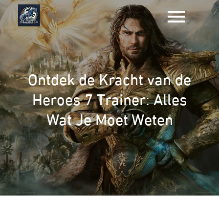
Naar
de
inhoud
gaan
Ontdek de Kracht van de
Heroes 7 Trainer: Alles
Wat Je Moet Weten