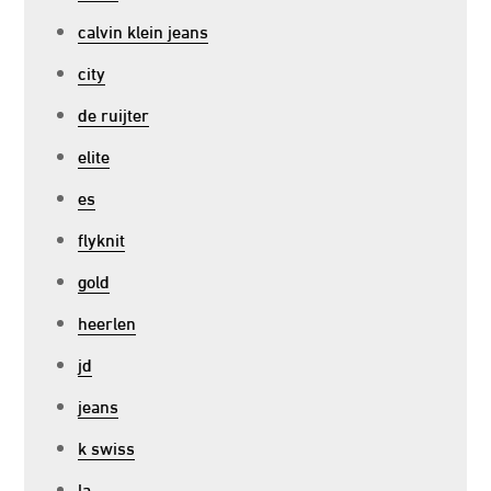
calvin klein jeans
city
de ruijter
elite
es
flyknit
gold
heerlen
jd
jeans
k swiss
la