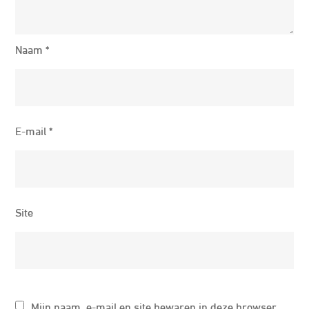
Naam
*
E-mail
*
Site
Mijn naam, e-mail en site bewaren in deze browser