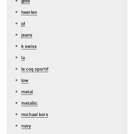
gold
heerlen
jd
jeans
k swiss
la
le coq sportif
low
metal
metallic
michael kors
navy