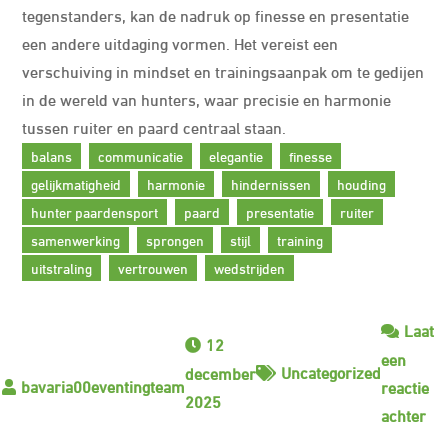
tegenstanders, kan de nadruk op finesse en presentatie
een andere uitdaging vormen. Het vereist een
verschuiving in mindset en trainingsaanpak om te gedijen
in de wereld van hunters, waar precisie en harmonie
tussen ruiter en paard centraal staan.
balans
communicatie
elegantie
finesse
gelijkmatigheid
harmonie
hindernissen
houding
hunter paardensport
paard
presentatie
ruiter
samenwerking
sprongen
stijl
training
uitstraling
vertrouwen
wedstrijden
Laat
12
een
Uncategorized
december
reactie
2025
op
achter
On