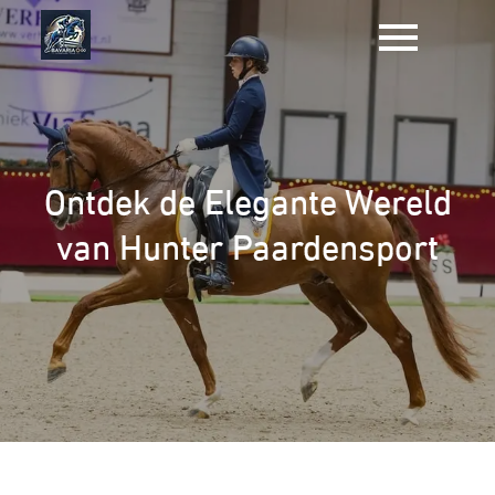
Naar
de
inhoud
gaan
Ontdek de Elegante Wereld
van Hunter Paardensport