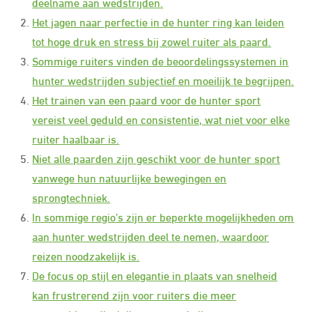
deelname aan wedstrijden.
Het jagen naar perfectie in de hunter ring kan leiden
tot hoge druk en stress bij zowel ruiter als paard.
Sommige ruiters vinden de beoordelingssystemen in
hunter wedstrijden subjectief en moeilijk te begrijpen.
Het trainen van een paard voor de hunter sport
vereist veel geduld en consistentie, wat niet voor elke
ruiter haalbaar is.
Niet alle paarden zijn geschikt voor de hunter sport
vanwege hun natuurlijke bewegingen en
sprongtechniek.
In sommige regio’s zijn er beperkte mogelijkheden om
aan hunter wedstrijden deel te nemen, waardoor
reizen noodzakelijk is.
De focus op stijl en elegantie in plaats van snelheid
kan frustrerend zijn voor ruiters die meer