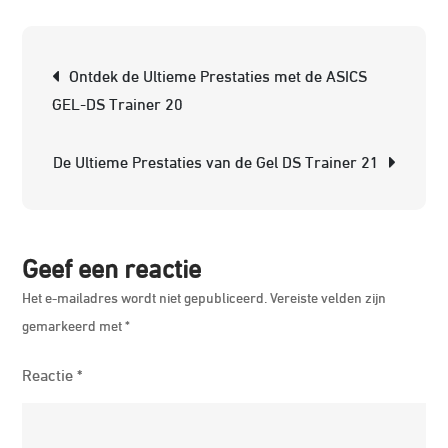
de
Ele
Berichtnavigatie
Ontdek de Ultieme Prestaties met de ASICS
We
GEL-DS Trainer 20
va
Hu
De Ultieme Prestaties van de Gel DS Trainer 21
Pa
Geef een reactie
Het e-mailadres wordt niet gepubliceerd.
Vereiste velden zijn
gemarkeerd met
*
Reactie
*