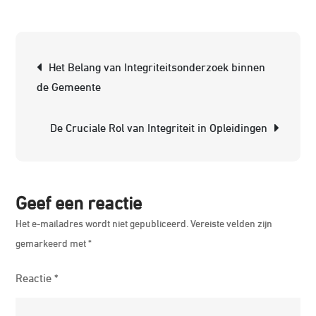
Voorb
van
een
Berichtnavigatie
Het Belang van Integriteitsonderzoek binnen
Integr
de Gemeente
Richtl
voor
De Cruciale Rol van Integriteit in Opleidingen
Ethis
Hand
Geef een reactie
Het e-mailadres wordt niet gepubliceerd.
Vereiste velden zijn
gemarkeerd met
*
Reactie
*