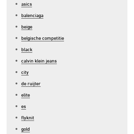
asics
balenciaga
beige
belgische competitie
black
calvin klein jeans
city
de ruijter
elite
es
flyknit
gold