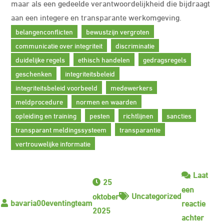
maar als een gedeelde verantwoordelijkheid die bijdraagt
aan een integere en transparante werkomgeving.
belangenconflicten
bewustzijn vergroten
communicatie over integriteit
discriminatie
duidelijke regels
ethisch handelen
gedragsregels
geschenken
integriteitsbeleid
integriteitsbeleid voorbeeld
medewerkers
meldprocedure
normen en waarden
opleiding en training
pesten
richtlijnen
sancties
transparant meldingssysteem
transparantie
vertrouwelijke informatie
Laat
25
een
Uncategorized
oktober
reactie
2025
op
achter