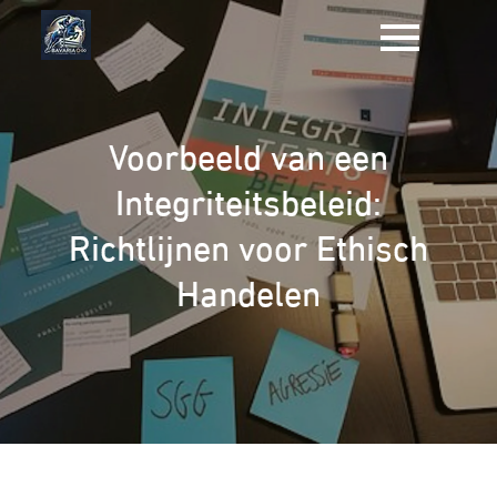
Naar
de
inhoud
gaan
Voorbeeld van een
Integriteitsbeleid:
Richtlijnen voor Ethisch
Handelen