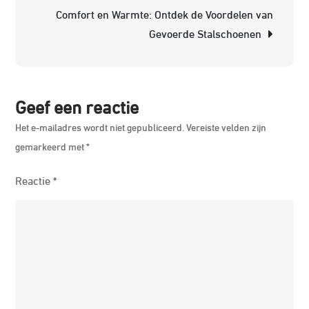
Comfort en Warmte: Ontdek de Voordelen van
de
Gevoerde Stalschoenen
Were
van
Event
Geef een reactie
Het e-mailadres wordt niet gepubliceerd.
Vereiste velden zijn
gemarkeerd met
*
Reactie
*