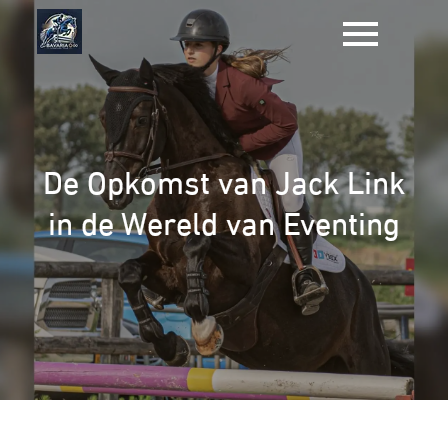
Naar
de
inhoud
gaan
De Opkomst van Jack Link
in de Wereld van Eventing