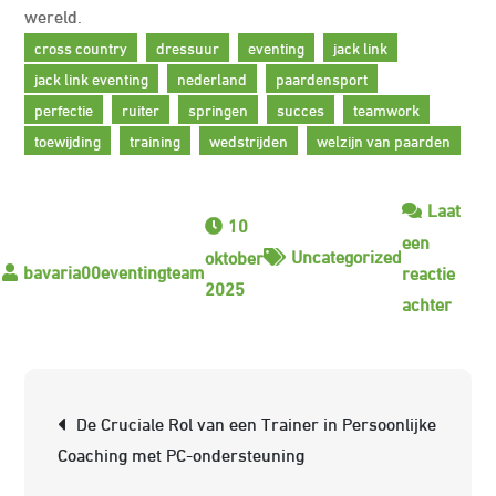
wereld.
cross country
dressuur
eventing
jack link
jack link eventing
nederland
paardensport
perfectie
ruiter
springen
succes
teamwork
toewijding
training
wedstrijden
welzijn van paarden
Laat
10
een
Uncategorized
oktober
reactie
2025
op
achter
De
Opko
van
Berichtnavigatie
De Cruciale Rol van een Trainer in Persoonlijke
Jack
Coaching met PC-ondersteuning
Link
in