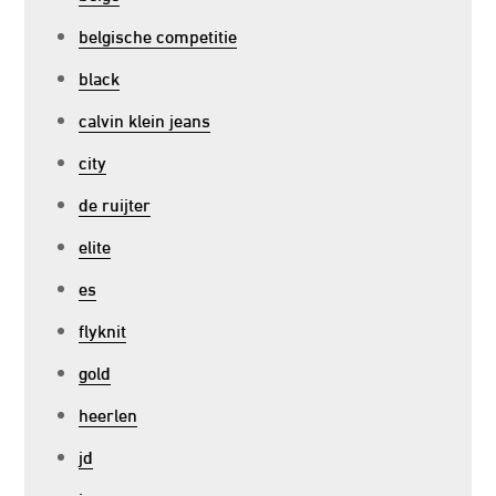
belgische competitie
black
calvin klein jeans
city
de ruijter
elite
es
flyknit
gold
heerlen
jd