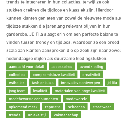
trends te integreren in hun collecties, terwijl ze ook
stukken creëren die tijdloos en klassiek zijn. Hierdoor
kunnen klanten genieten van zowel de nieuwste mode als
tijdloze stukken die jarenlang relevant blijven in hun
garderobe. JD Fila slaagt erin om een perfecte balans te
vinden tussen trendy en tijdloos, waardoor ze een breed
scala aan klanten aanspreken die op zoek zijn naar zowel
hedendaagse stijlen als duurzame kledingstukken.
aandacht voor detail
accessoires
avondkleding
collecties
compromisloze kwaliteit
creativiteit
esthetiek
fashionista's
innovatieve ontwerpen
jd fila
jong team
kwaliteit
materialen van hoge kwaliteit
modebewuste consumenten
modewereld
opkomend merk
reputatie
schoenen
streetwear
trends
unieke stijl
vakmanschap