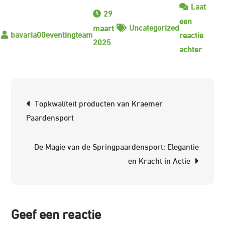
Laat
29
een
Uncategorized
maart
reactie
2025
op
achter
JD
Fila:
De
Berichtnavigatie
Topkwaliteit producten van Kraemer
Nieuw
Paardensport
Sensat
in
De Magie van de Springpaardensport: Elegantie
de
en Kracht in Actie
Modew
Geef een reactie