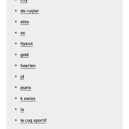
de ruijter
elite
es
flyknit
gold
heerlen
jd
jeans
k swiss
la
le coq sportif