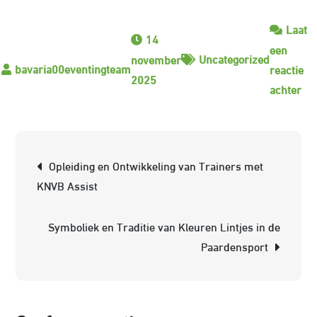
Laat
14
een
Uncategorized
november
reactie
2025
op
achter
De
Sy
va
Berichtnavigatie
Opleiding en Ontwikkeling van Trainers met
Kle
KNVB Assist
Ro
in
Symboliek en Traditie van Kleuren Lintjes in de
de
Paardensport
Pa