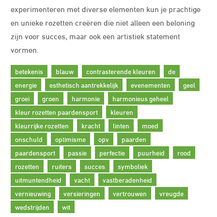
experimenteren met diverse elementen kun je prachtige
en unieke rozetten creëren die niet alleen een beloning
zijn voor succes, maar ook een artistiek statement
vormen.
betekenis
blauw
contrasterende kleuren
de
energie
esthetisch aantrekkelijk
evenementen
geel
groei
groen
harmonie
harmonieus geheel
kleur rozetten paardensport
kleuren
kleurrijke rozetten
kracht
linten
moed
onschuld
optimisme
opv
paarden
paardensport
passie
perfectie
puurheid
rood
rozetten
ruiters
succes
symboliek
uitmuntendheid
vacht
vastberadenheid
vernieuwing
versieringen
vertrouwen
vreugde
wedstrijden
wit