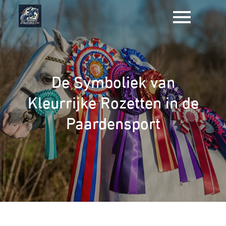
Naar
de
inhoud
gaan
De Symboliek van
Kleurrijke Rozetten in de
Paardensport