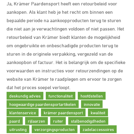
Ja, Krämer Paardensport heeft een retourbeleid voor
aankopen. Als klant heb je het recht om binnen een
bepaalde periode na aankoopproducten terug te sturen
die niet aan je verwachtingen voldoen of niet passen. Het
retourbeleid van Krämer biedt klanten de mogelijkheid
om ongebruikte en onbeschadigde producten terug te
sturen in de originele verpakking, vergezeld van de
aankoopbon of factuur. Het is belangrijk om de specifieke
voorwaarden en instructies voor retourzendingen op de
website van Krämer te raadplegen om ervoor te zorgen
dat het proces soepel verloopt.
deskundig advies
functionaliteit
hoofdstellen
hoogwaardige paardensportartikelen
innovatie
klantenservice
krämer paardensport
kwaliteit
paard
rijlaarzen
ruiter
stalbenodigdheden
uitrusting
verzorgingsproducten
zadelaccessoires