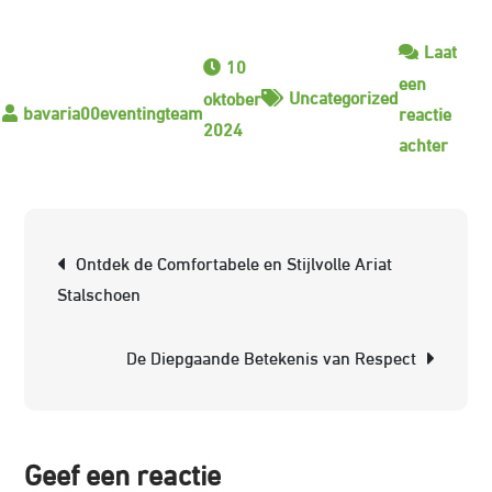
Laat
10
een
Uncategorized
oktober
reactie
2024
op
achter
Ontd
de
Kwalit
Berichtnavigatie
Ontdek de Comfortabele en Stijlvolle Ariat
van
Stalschoen
Kräm
Paard
De Diepgaande Betekenis van Respect
Geef een reactie