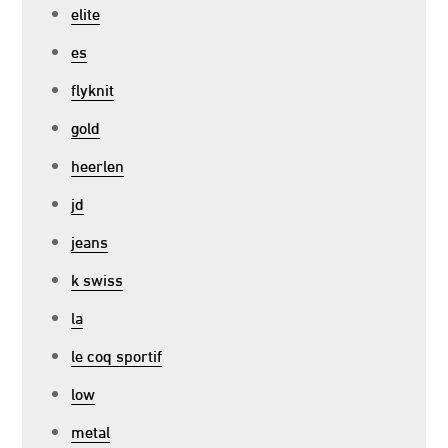
elite
es
flyknit
gold
heerlen
jd
jeans
k swiss
la
le coq sportif
low
metal