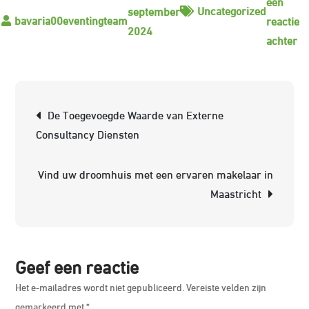
een
Uncategorized
september
reactie
2024
op
achter
On
de
De
Berichtnavigatie
De Toegevoegde Waarde van Externe
Ma
Consultancy Diensten
in
Ma
Vind uw droomhuis met een ervaren makelaar in
vo
Maastricht
u
Va
Geef een reactie
Het e-mailadres wordt niet gepubliceerd.
Vereiste velden zijn
gemarkeerd met
*