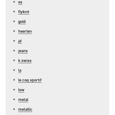
es
flyknit
gold
heerlen
jd
jeans
k swiss
la
le coq sportif
low
metal
metallic