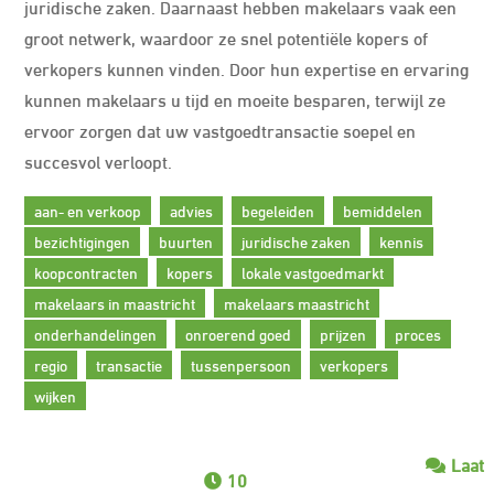
juridische zaken. Daarnaast hebben makelaars vaak een
groot netwerk, waardoor ze snel potentiële kopers of
verkopers kunnen vinden. Door hun expertise en ervaring
kunnen makelaars u tijd en moeite besparen, terwijl ze
ervoor zorgen dat uw vastgoedtransactie soepel en
succesvol verloopt.
aan- en verkoop
advies
begeleiden
bemiddelen
bezichtigingen
buurten
juridische zaken
kennis
koopcontracten
kopers
lokale vastgoedmarkt
makelaars in maastricht
makelaars maastricht
onderhandelingen
onroerend goed
prijzen
proces
regio
transactie
tussenpersoon
verkopers
wijken
Laat
10