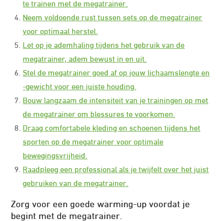
te trainen met de megatrainer.
Neem voldoende rust tussen sets op de megatrainer
voor optimaal herstel.
Let op je ademhaling tijdens het gebruik van de
megatrainer, adem bewust in en uit.
Stel de megatrainer goed af op jouw lichaamslengte en
-gewicht voor een juiste houding.
Bouw langzaam de intensiteit van je trainingen op met
de megatrainer om blessures te voorkomen.
Draag comfortabele kleding en schoenen tijdens het
sporten op de megatrainer voor optimale
bewegingsvrijheid.
Raadpleeg een professional als je twijfelt over het juist
gebruiken van de megatrainer.
Zorg voor een goede warming-up voordat je
begint met de megatrainer.