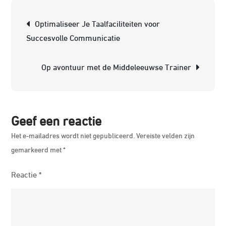
Workou
Berichtnavigatie
Optimaliseer Je Taalfaciliteiten voor
Ervari
Succesvolle Communicatie
met
de
Op avontuur met de Middeleeuwse Trainer
Innovat
Megatr
Geef een reactie
Het e-mailadres wordt niet gepubliceerd.
Vereiste velden zijn
gemarkeerd met
*
Reactie
*