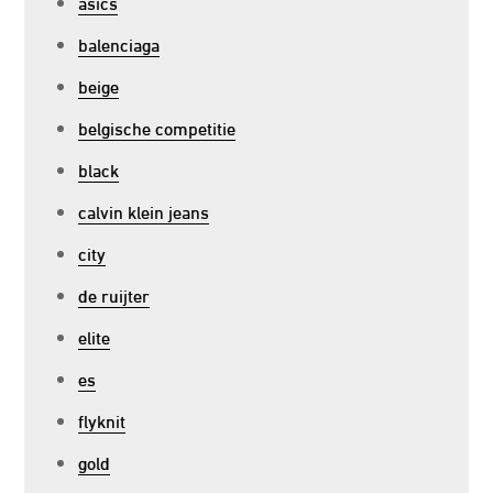
asics
balenciaga
beige
belgische competitie
black
calvin klein jeans
city
de ruijter
elite
es
flyknit
gold