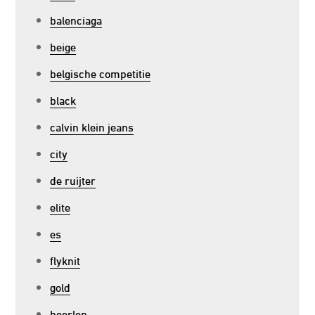
balenciaga
beige
belgische competitie
black
calvin klein jeans
city
de ruijter
elite
es
flyknit
gold
heerlen