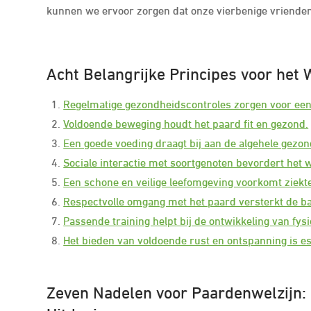
kunnen we ervoor zorgen dat onze vierbenige vrienden 
Acht Belangrijke Principes voor het 
Regelmatige gezondheidscontroles zorgen voor een 
Voldoende beweging houdt het paard fit en gezond.
Een goede voeding draagt bij aan de algehele gezon
Sociale interactie met soortgenoten bevordert het w
Een schone en veilige leefomgeving voorkomt ziek
Respectvolle omgang met het paard versterkt de b
Passende training helpt bij de ontwikkeling van fy
Het bieden van voldoende rust en ontspanning is es
Zeven Nadelen voor Paardenwelzijn: