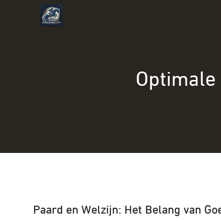
Naar
de
inhoud
gaan
Optimale 
Paard en Welzijn: Het Belang van Go