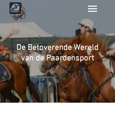
Naar
de
inhoud
gaan
De Betoverende Wereld
van de Paardensport