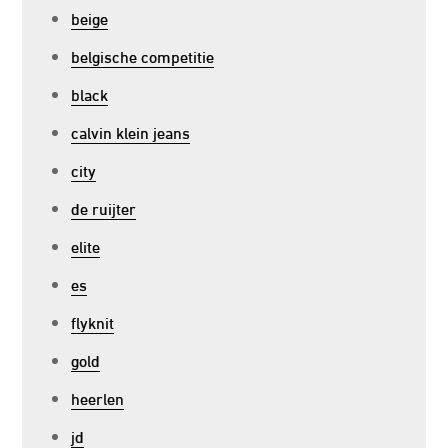
beige
belgische competitie
black
calvin klein jeans
city
de ruijter
elite
es
flyknit
gold
heerlen
jd