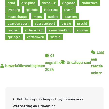
band
discipline
dressuur
elegantie
endurance
eventing
geliefde
inspiratie
kracht
maatschappij
mens
oudste
paarden
paarden sport
paardensport
passie
pracht
respect
ruiterschap
samenwerking
sporten
springen
vertrouwen
wereld
Laat
08
een
Uncategorized
augustus
reactie
2024
op
achter
De
Bet
Wer
Berichtnavigatie
Het Belang van Respect: Synoniem voor
van
Waardering en Erkenning
de