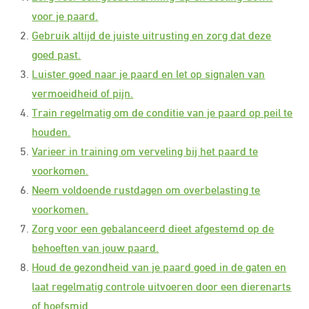
voor je paard.
Gebruik altijd de juiste uitrusting en zorg dat deze
goed past.
Luister goed naar je paard en let op signalen van
vermoeidheid of pijn.
Train regelmatig om de conditie van je paard op peil te
houden.
Varieer in training om verveling bij het paard te
voorkomen.
Neem voldoende rustdagen om overbelasting te
voorkomen.
Zorg voor een gebalanceerd dieet afgestemd op de
behoeften van jouw paard.
Houd de gezondheid van je paard goed in de gaten en
laat regelmatig controle uitvoeren door een dierenarts
of hoefsmid.