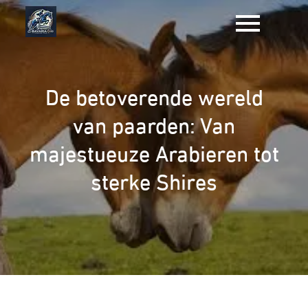
Naar
de
inhoud
gaan
De betoverende wereld
van paarden: Van
majestueuze Arabieren tot
sterke Shires