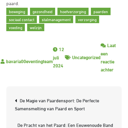
paard.
beweging
gezondheid
hoefverzorging
paarden
sociaal contact
stalmanagement
verzorging
voeding
welzijn
Laat
12
een
Uncategorized
juli
reactie
2024
op
achter
De
betove
wereld
Berichtnavigatie
De Magie van Paardensport: De Perfecte
van
Samensmelting van Paard en Sport
paarde
Van
De Pracht van het Paard: Een Eeuwenoude Band
majest