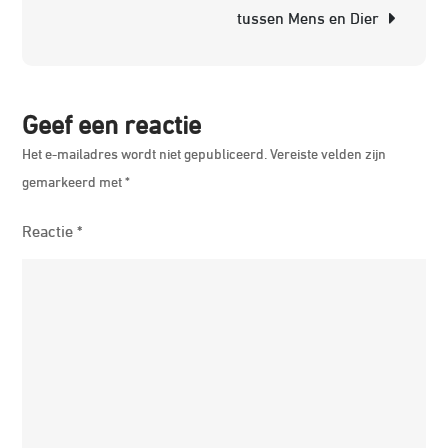
tussen Mens en Dier
Arabie
tot
sterke
Shires
Geef een reactie
Het e-mailadres wordt niet gepubliceerd.
Vereiste velden zijn
gemarkeerd met
*
Reactie
*