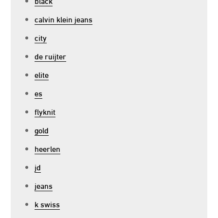
black
calvin klein jeans
city
de ruijter
elite
es
flyknit
gold
heerlen
jd
jeans
k swiss