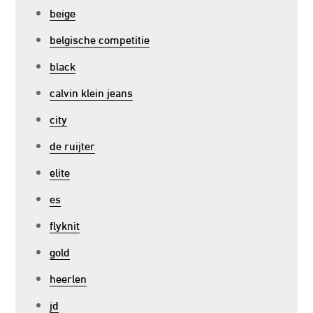
beige
belgische competitie
black
calvin klein jeans
city
de ruijter
elite
es
flyknit
gold
heerlen
jd