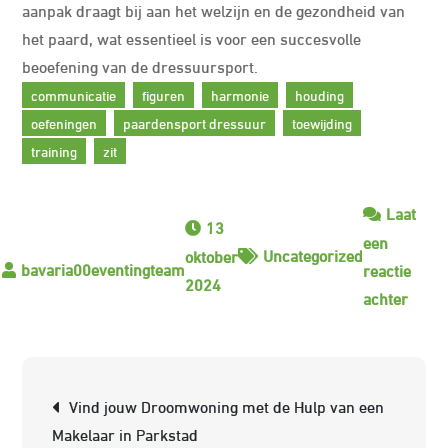
aanpak draagt bij aan het welzijn en de gezondheid van
het paard, wat essentieel is voor een succesvolle
beoefening van de dressuursport.
communicatie
figuren
harmonie
houding
oefeningen
paardensport dressuur
toewijding
training
zit
Laat
13
een
Uncategorized
oktober
reactie
2024
op
achter
De
Elega
Were
Berichtnavigatie
Vind jouw Droomwoning met de Hulp van een
van
Makelaar in Parkstad
Paard