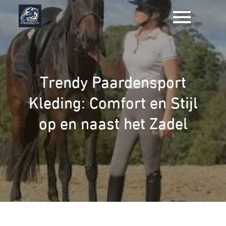
Naar
de
inhoud
gaan
Trendy Paardensport
Kleding: Comfort en Stijl
op en naast het Zadel