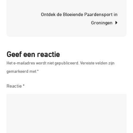
Stijl
Ontdek de Bloeiende Paardensport in
op
Groningen
en
naast
het
Zadel
Geef een reactie
Het e-mailadres wordt niet gepubliceerd.
Vereiste velden zijn
gemarkeerd met
*
Reactie
*