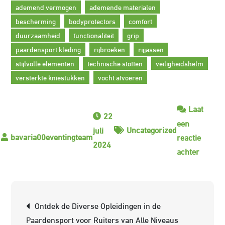
ademend vermogen
ademende materialen
bescherming
bodyprotectors
comfort
duurzaamheid
functionaliteit
grip
paardensport kleding
rijbroeken
rijjassen
stijlvolle elementen
technische stoffen
veiligheidshelm
versterkte kniestukken
vocht afvoeren
Laat
22
een
Uncategorized
juli
reactie
2024
op
achter
Trendy
Paarde
Kleding
Berichtnavigatie
Ontdek de Diverse Opleidingen in de
Comfor
Paardensport voor Ruiters van Alle Niveaus
en