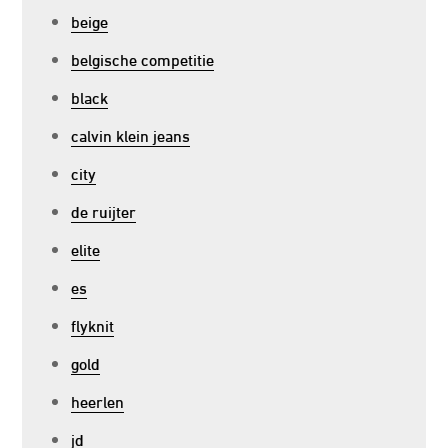
beige
belgische competitie
black
calvin klein jeans
city
de ruijter
elite
es
flyknit
gold
heerlen
jd