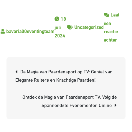
Laat
18
een
Uncategorized
juli
reactie
2024
op
achter
De
Essenti
van
Berichtnavigatie
De Magie van Paardensport op TV: Geniet van
een
Elegante Ruiters en Krachtige Paarden!
Succes
Paarde
Ontdek de Magie van Paardensport TV: Volg de
Opleidi
Spannendste Evenementen Online