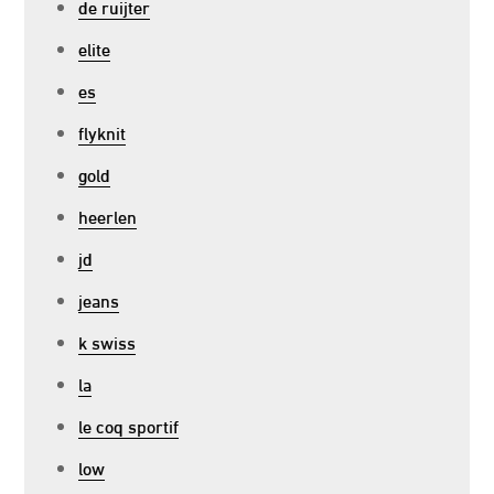
de ruijter
elite
es
flyknit
gold
heerlen
jd
jeans
k swiss
la
le coq sportif
low