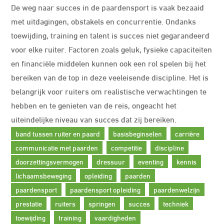
De weg naar succes in de paardensport is vaak bezaaid
met uitdagingen, obstakels en concurrentie. Ondanks
toewijding, training en talent is succes niet gegarandeerd
voor elke ruiter. Factoren zoals geluk, fysieke capaciteiten
en financiële middelen kunnen ook een rol spelen bij het
bereiken van de top in deze veeleisende discipline. Het is
belangrijk voor ruiters om realistische verwachtingen te
hebben en te genieten van de reis, ongeacht het
uiteindelijke niveau van succes dat zij bereiken.
band tussen ruiter en paard
basisbeginselen
carrière
communicatie met paarden
competitie
discipline
doorzettingsvermogen
dressuur
eventing
kennis
lichaamsbeweging
opleiding
paarden
paardensport
paardensport opleiding
paardenwelzijn
prestatie
ruiters
springen
succes
techniek
toewijding
training
vaardigheden