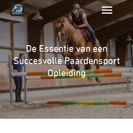
Naar
de
inhoud
gaan
De Essentie van een
Succesvolle Paardensport
Opleiding